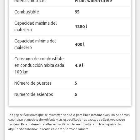
Ruedas motrices
Front wheel drive
Combustible
95
Capacidad máxima del
1280 l
maletero
Capacidad mínima del
400 l
maletero
Consumo de combustible
en conducción mixta cada
4.9 l
100 km
Número de puertas
5
Numero de asientos
5
Las especificaciones que se muestran son solo para fines informativos, no podemos
garantizar el modelo de vehículo y las especificaciones exactas de Seat Arona que
recibirá. Para obtener detalles específicos, debe consultar con la compañía de
alquiler de automóviles dada en Aeropuerto de Larnaca.