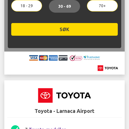
18 - 29
70+
30 - 69
SØK
Toyota - Larnaca Airport