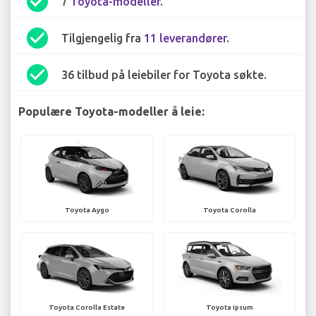
check_circle
7
Toyota-modeller
.
check_circle
Tilgjengelig fra
11 leverandører
.
check_circle
36 tilbud på leiebiler for Toyota søkte.
Populære Toyota-modeller å leie:
Toyota Aygo
Toyota Corolla
Toyota Corolla Estate
Toyota Ipsum