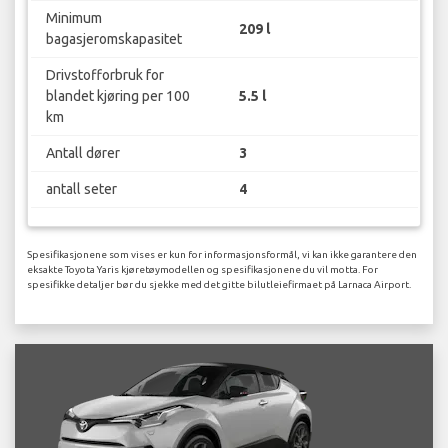
Minimum
209 l
bagasjeromskapasitet
Drivstofforbruk for
blandet kjøring per 100
5.5 l
km
Antall dører
3
antall seter
4
Spesifikasjonene som vises er kun for informasjonsformål, vi kan ikke garantere den
eksakte Toyota Yaris kjøretøymodellen og spesifikasjonene du vil motta. For
spesifikke detaljer bør du sjekke med det gitte bilutleiefirmaet på Larnaca Airport.