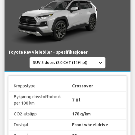
Toyota Rav4 leiebiler – spesifikasjoner
Kroppstype
Crossover
Bykjøring drivstofforbruk
7.8 l
per 100 km
CO2-utslipp
178 g/km
Drivhjul
Front wheel drive