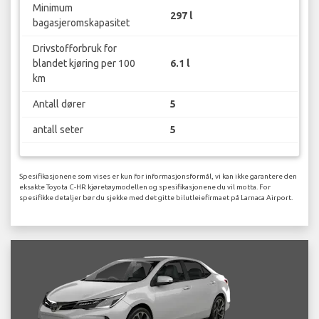
Minimum
297 l
bagasjeromskapasitet
Drivstofforbruk for
blandet kjøring per 100
6.1 l
km
Antall dører
5
antall seter
5
Spesifikasjonene som vises er kun for informasjonsformål, vi kan ikke garantere den
eksakte Toyota C-HR kjøretøymodellen og spesifikasjonene du vil motta. For
spesifikke detaljer bør du sjekke med det gitte bilutleiefirmaet på Larnaca Airport.