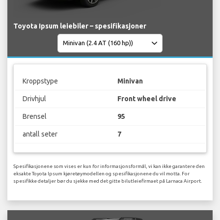
Toyota Ipsum leiebiler – spesifikasjoner
Kroppstype
Minivan
Drivhjul
Front wheel drive
Brensel
95
antall seter
7
Spesifikasjonene som vises er kun for informasjonsformål, vi kan ikke garantere den
eksakte Toyota Ipsum kjøretøymodellen og spesifikasjonene du vil motta. For
spesifikke detaljer bør du sjekke med det gitte bilutleiefirmaet på Larnaca Airport.