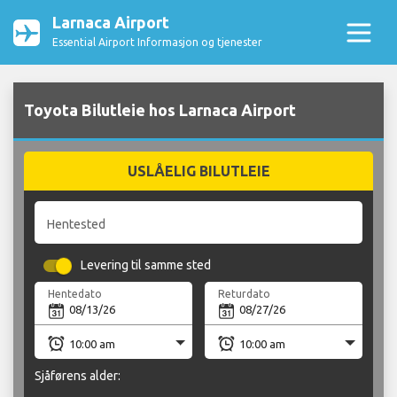
Larnaca Airport
Essential Airport Informasjon og tjenester
Toyota Bilutleie hos Larnaca Airport
USLÅELIG BILUTLEIE
Hentested
Levering til samme sted
Hentedato
Returdato
Sjåførens alder: