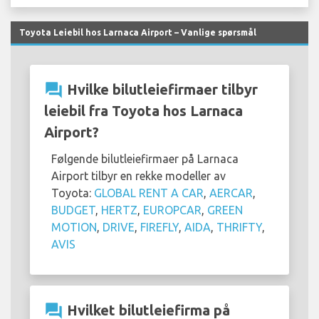
Toyota Leiebil hos Larnaca Airport – Vanlige spørsmål
question_answer
Hvilke bilutleiefirmaer tilbyr
leiebil fra Toyota hos Larnaca
Airport?
Følgende bilutleiefirmaer på Larnaca
Airport tilbyr en rekke modeller av
Toyota:
GLOBAL RENT A CAR
,
AERCAR
,
BUDGET
,
HERTZ
,
EUROPCAR
,
GREEN
MOTION
,
DRIVE
,
FIREFLY
,
AIDA
,
THRIFTY
,
AVIS
question_answer
Hvilket bilutleiefirma på