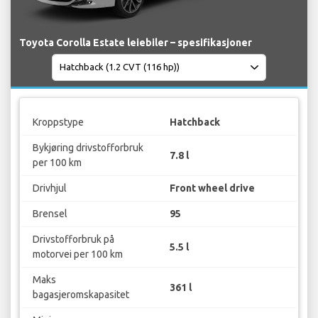
Toyota Corolla Estate leiebiler – spesifikasjoner
Kroppstype
Hatchback
Bykjøring drivstofforbruk
7.8 l
per 100 km
Drivhjul
Front wheel drive
Brensel
95
Drivstofforbruk på
5.5 l
motorvei per 100 km
Maks
361 l
bagasjeromskapasitet