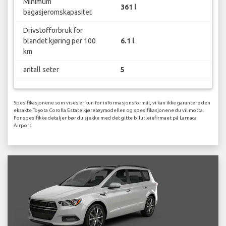
Minimum
361 l
bagasjeromskapasitet
Drivstofforbruk for
blandet kjøring per 100
6.1 l
km
antall seter
5
Spesifikasjonene som vises er kun for informasjonsformål, vi kan ikke garantere den
eksakte Toyota Corolla Estate kjøretøymodellen og spesifikasjonene du vil motta.
For spesifikke detaljer bør du sjekke med det gitte bilutleiefirmaet på Larnaca
Airport.