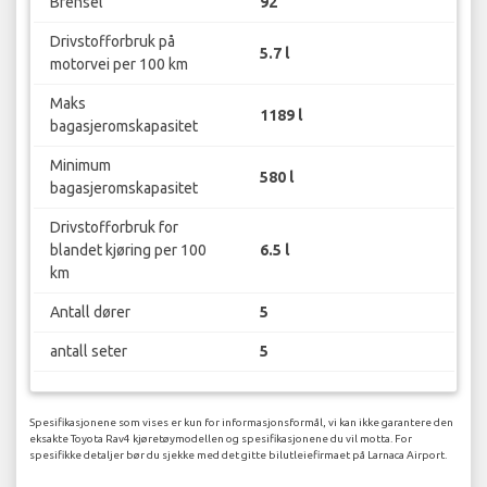
Brensel
92
Drivstofforbruk på
5.7 l
motorvei per 100 km
Maks
1189 l
bagasjeromskapasitet
Minimum
580 l
bagasjeromskapasitet
Drivstofforbruk for
blandet kjøring per 100
6.5 l
km
Antall dører
5
antall seter
5
Spesifikasjonene som vises er kun for informasjonsformål, vi kan ikke garantere den
eksakte Toyota Rav4 kjøretøymodellen og spesifikasjonene du vil motta. For
spesifikke detaljer bør du sjekke med det gitte bilutleiefirmaet på Larnaca Airport.