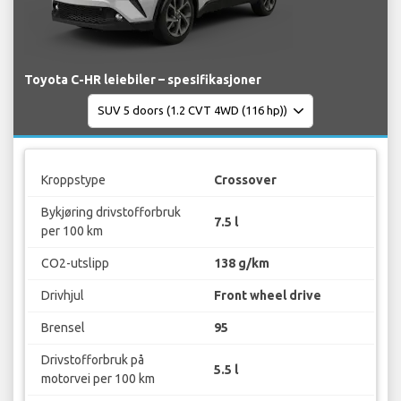
Toyota C-HR leiebiler – spesifikasjoner
Kroppstype
Crossover
Bykjøring drivstofforbruk
7.5 l
per 100 km
CO2-utslipp
138 g/km
Drivhjul
Front wheel drive
Brensel
95
Drivstofforbruk på
5.5 l
motorvei per 100 km