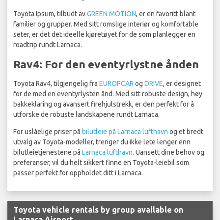
Toyota Ipsum, tilbudt av
GREEN MOTION
, er en favoritt blant
familier og grupper. Med sitt romslige interiør og komfortable
seter, er det det ideelle kjøretøyet for de som planlegger en
roadtrip rundt Larnaca.
Rav4: For den eventyrlystne ånden
Toyota Rav4, tilgjengelig fra
EUROPCAR
og
DRIVE
, er designet
for de med en eventyrlysten ånd. Med sitt robuste design, høy
bakkeklaring og avansert firehjulstrekk, er den perfekt for å
utforske de robuste landskapene rundt Larnaca.
For uslåelige priser på
bilutleie på Larnaca lufthavn
og et bredt
utvalg av Toyota-modeller, trenger du ikke lete lenger enn
bilutleietjenestene på
Larnaca lufthavn
. Uansett dine behov og
preferanser, vil du helt sikkert finne en Toyota-leiebil som
passer perfekt for oppholdet ditt i Larnaca.
Toyota vehicle rentals by group available on
Larnaca Airport