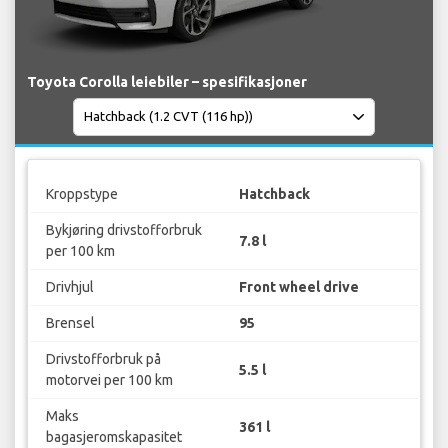
Toyota Corolla leiebiler – spesifikasjoner
Kroppstype
Hatchback
Bykjøring drivstofforbruk
7.8 l
per 100 km
Drivhjul
Front wheel drive
Brensel
95
Drivstofforbruk på
5.5 l
motorvei per 100 km
Maks
361 l
bagasjeromskapasitet