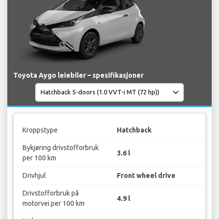
Toyota Aygo leiebiler – spesifikasjoner
Kroppstype
Hatchback
Bykjøring drivstofforbruk
3.6 l
per 100 km
Drivhjul
Front wheel drive
Drivstofforbruk på
4.9 l
motorvei per 100 km