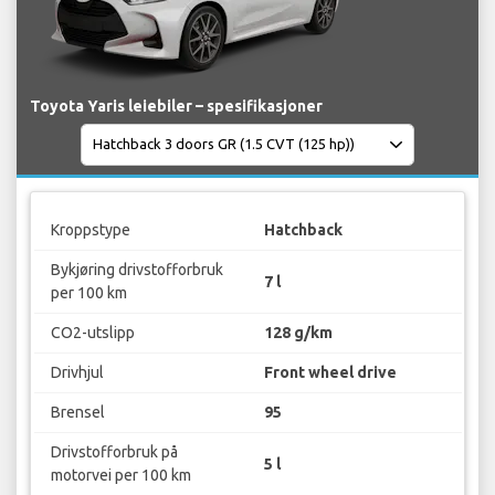
Toyota Yaris leiebiler – spesifikasjoner
Kroppstype
Hatchback
Bykjøring drivstofforbruk
7 l
per 100 km
CO2-utslipp
128 g/km
Drivhjul
Front wheel drive
Brensel
95
Drivstofforbruk på
5 l
motorvei per 100 km