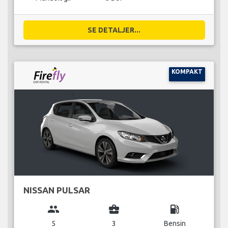
SE DETALJER...
KOMPAKT
NISSAN PULSAR
group
business_center
local_gas_station
5
3
Bensin