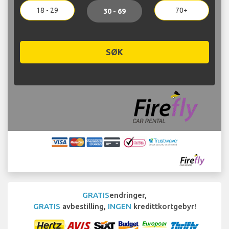
18 - 29
70+
30 - 69
SØK
GRATIS
endringer,
GRATIS
avbestilling,
INGEN
kredittkortgebyr!