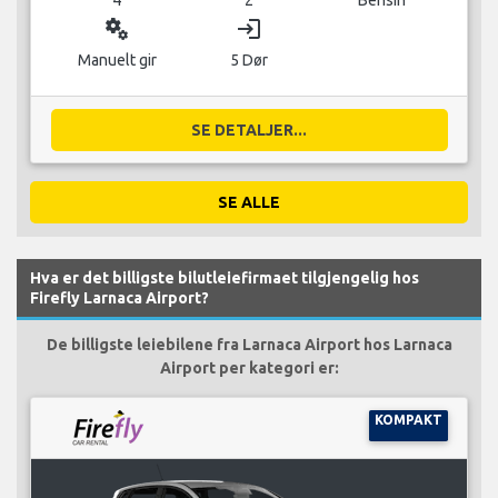
miscellaneous_services
login
Manuelt gir
5 Dør
SE DETALJER...
SE ALLE
Hva er det billigste bilutleiefirmaet tilgjengelig hos
Firefly Larnaca Airport?
De billigste leiebilene fra Larnaca Airport hos Larnaca
Airport per kategori er:
KOMPAKT