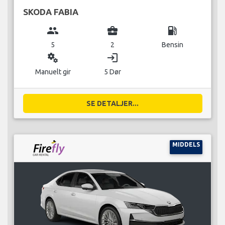
SKODA FABIA
group
business_center
local_gas_station
5
2
Bensin
miscellaneous_services
login
Manuelt gir
5 Dør
SE DETALJER...
MIDDELS