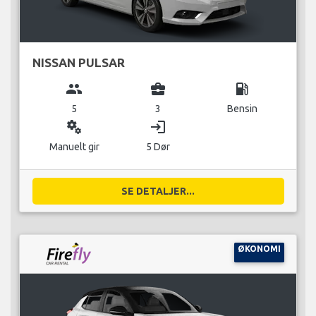
NISSAN PULSAR
group
business_center
local_gas_station
5
3
Bensin
miscellaneous_services
login
Manuelt gir
5 Dør
SE DETALJER...
ØKONOMI