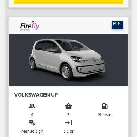
MINI
VOLKSWAGEN UP
group
business_center
local_gas_station
4
2
Bensin
miscellaneous_services
login
Manuelt gir
5 Dør