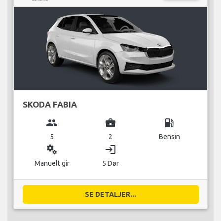
SKODA FABIA
group
business_center
local_gas_station
5
2
Bensin
miscellaneous_services
login
Manuelt gir
5 Dør
SE DETALJER...