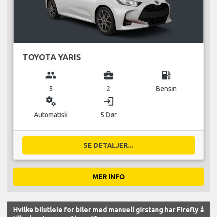
TOYOTA YARIS
group
business_center
local_gas_station
5
2
Bensin
miscellaneous_services
login
Automatisk
5 Dør
SE DETALJER...
MER INFO
Hvilke bilutleie for biler med manuell girstang har Firefly å