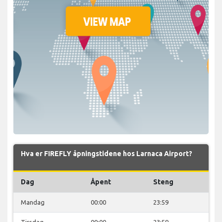
Hva er FIREFLY åpningstidene hos Larnaca Airport?
Dag
Åpent
Steng
Mandag
00:00
23:59
Tirsdag
00:00
23:59