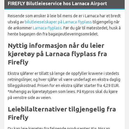
FIREFLY Bilutleieservice hos Larnaca Airport
Reisende som ønsker å leie bil mens de er i Larnaca har et bredt
utvalg av
bilutleieselskaper på Larnaca flyplass
tilgjengelig når
de ankommer
Larnaca flyplass
. Før du går til møtestedet, husk å
hente bagasjen din fra bagasjeutleveringsområdet.
Nyttig informasjon når du leier
kjøretøy på Larnaca flyplass fra
Firefly
Ekstra sjåfører er tillatt så lenge de oppfyller kravene i stedets
retningslinjer, og hver sjåfør vil være underlagt en ekstra daglig
tilleggskostnad. Prisen for en ekstra sjåfør starter fra 4,29 EUR.
*Avhengig av kjøretøytypen som leies. På Kypros skal du kjøre
på venstre side av veien.
Leiebilalternativer tilgjengelig fra
Firefly
Du kan leie kjøretøy fra følgende produsenter: Kia, Nissan,