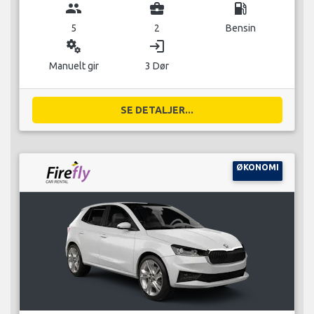
group
business_center
local_gas_station
5
2
Bensin
miscellaneous_services
login
Manuelt gir
3 Dør
SE DETALJER...
ØKONOMI