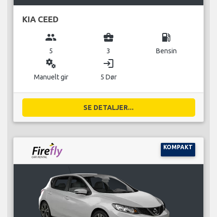
KIA CEED
group
business_center
local_gas_station
5
3
Bensin
miscellaneous_services
login
Manuelt gir
5 Dør
SE DETALJER...
KOMPAKT