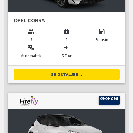
OPEL CORSA
group
business_center
local_gas_station
5
2
Bensin
miscellaneous_services
login
Automatisk
5 Dør
SE DETALJER...
ØKONOMI