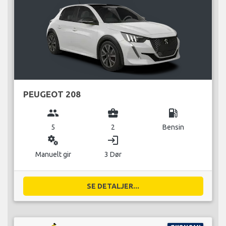
PEUGEOT 208
group
business_center
local_gas_station
5
2
Bensin
miscellaneous_services
login
Manuelt gir
3 Dør
SE DETALJER...