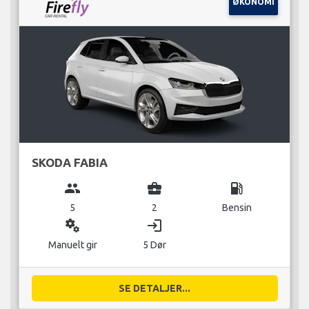
ØKONOMI
SKODA FABIA
group
business_center
local_gas_station
5
2
Bensin
miscellaneous_services
login
Manuelt gir
5 Dør
SE DETALJER...