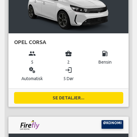
OPEL CORSA
group
business_center
local_gas_station
5
2
Bensin
miscellaneous_services
login
Automatisk
5 Dør
SE DETALJER...
ØKONOMI