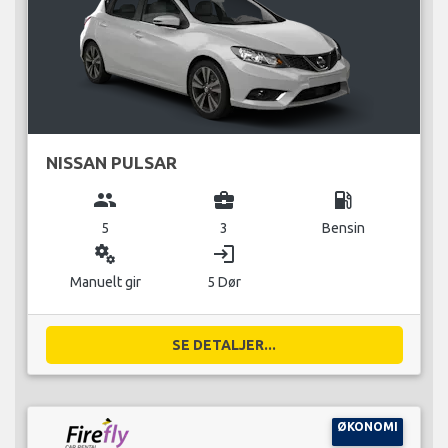
NISSAN PULSAR
group
business_center
local_gas_station
5
3
Bensin
miscellaneous_services
login
Manuelt gir
5 Dør
SE DETALJER...
ØKONOMI