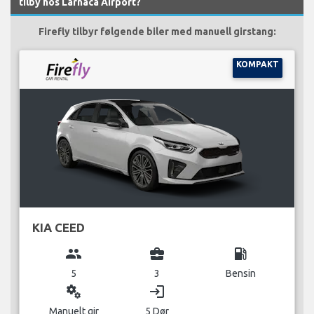
tilby hos Larnaca Airport?
Firefly tilbyr følgende biler med manuell girstang:
KOMPAKT
KIA CEED
group
business_center
local_gas_station
5
3
Bensin
miscellaneous_services
login
Manuelt gir
5 Dør