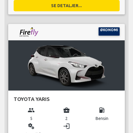
SE DETALJER...
ØKONOMI
TOYOTA YARIS
group
business_center
local_gas_station
5
2
Bensin
miscellaneous_services
login