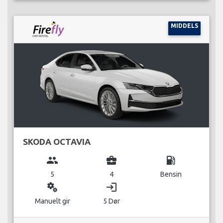
MIDDELS
SKODA OCTAVIA
group
business_center
local_gas_station
5
4
Bensin
miscellaneous_services
login
Manuelt gir
5 Dør