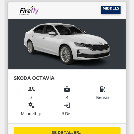
MIDDELS
SKODA OCTAVIA
group
business_center
local_gas_station
5
4
Bensin
miscellaneous_services
login
Manuelt gir
5 Dør
SE DETALJER...