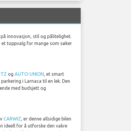
å innovasjon, stil og pålitelighet.
ai et toppvalg for mange som søker
RTZ
og
AUTO-UNION
, et smart
parkering i Larnaca til en lek. Den
isende med budsjett og
av
CARWIZ
, er denne allsidige bilen
n ideell for å utforske den vakre