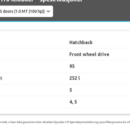
Hatchback
Front wheel drive
95
t
252 l
5
4, 5
rmål, vi kan ikke garantere den eksakte Hyundai i10 kjøretøymodellen og spesifikasjonene du vil