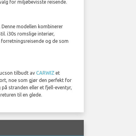
valg for miljøbevisste reisende.
. Denne modellen kombinerer
l. i30s romslige interiør,
r, forretningsreisende og de som
Tucson tilbudt av
CARWIZ
et
rt, noe som gjør den perfekt for
 stranden eller et fjell-eventyr,
eturen til en glede.