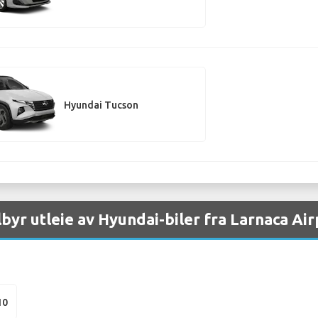
Hyundai Tucson
ilbyr utleie av Hyundai-biler fra Larnaca Ai
10