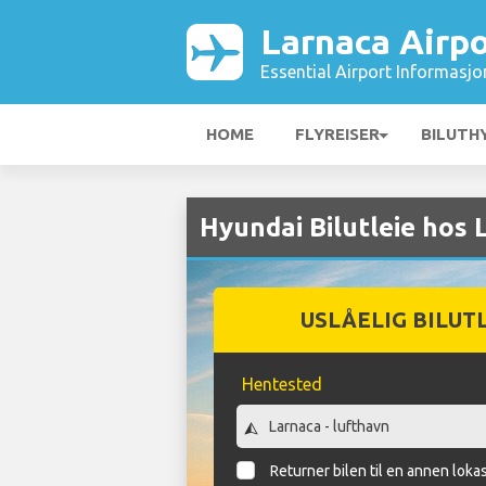
Larnaca Airpo
Essential Airport Informasjo
HOME
FLYREISER
BILUTH
Hyundai Bilutleie hos 
USLÅELIG BILUT
Hentested
Returner bilen til en annen loka