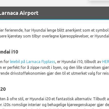
Larnaca Airport
er ferierende, har Hyundai lenge blitt anerkjent som et symbol p
ere kjøretøy som tilbyr overlegne kjøreopplevelser, er Hyund
ndai i10
en for
leiebil på Larnaca flyplass
, er Hyundai i10, tilbudt av
HE
 perfekt for å zippe rundt i byen, og den lille størrelsen gjør 
ende drivstofføkonomien gjør den til et utmerket valg for re
i20
en å ofre stil, er Hyundai i20 et fantastisk alternativ. Tilbudt 
r. i20s romslige interiør og behagelige kjøreegenskaper gjør de