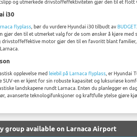
lipp og utmerkede drivstoffeffektiviteten gjør den til et flott 
i i30
arnaca flyplass
, bør du vurdere Hyundai i30 tilbudt av
BUDGET
 gjør den til et utmerket valg for de som ønsker å kjøre med sti
drivstoffeffektive motor gjør den til en favoritt blant familie
 Larnaca.
cson
tastisk opplevelse med
leiebil på Larnaca flyplass
, er Hyundai 
SUV-en er kjent for sin robuste kapasitet og luksuriøse komfo
tiske landskapene rundt Larnaca. Enten du planlegger en dag på
ør, avanserte teknologifunksjoner og kraftfulle ytelse gjøre kjør
by group available on Larnaca Airport