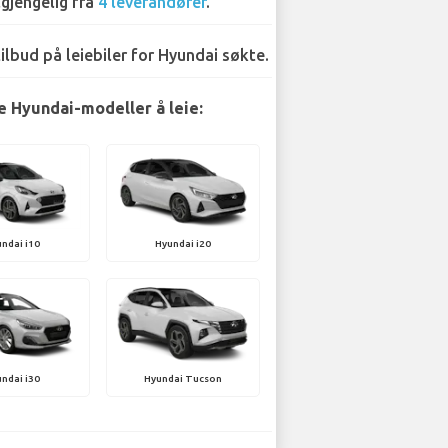
lgjengelig fra
4 leverandører
.
tilbud på leiebiler for Hyundai søkte.
 Hyundai-modeller å leie:
ndai i10
Hyundai i20
ndai i30
Hyundai Tucson