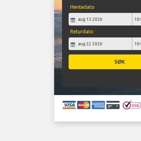
Hentedato
Returdato
SØK