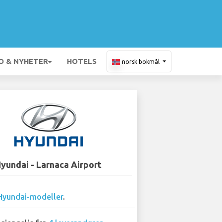
O & NYHETER
HOTELS
norsk bokmål
yundai - Larnaca Airport
Hyundai-modeller
.