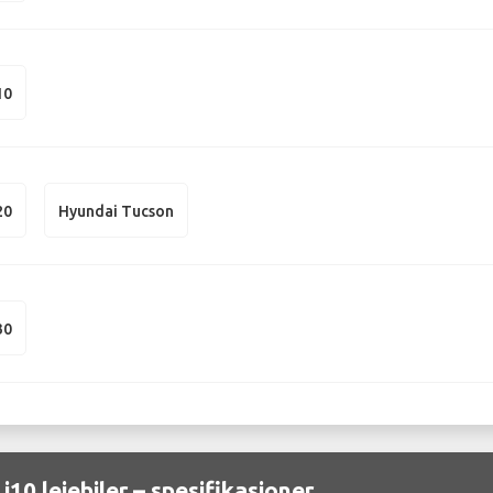
10
20
Hyundai Tucson
30
i10 leiebiler – spesifikasjoner