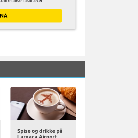
konferanse fasiliteter
 NÅ
Spise og drikke på
Larnaca Airport