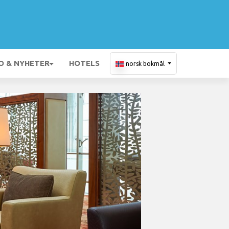
O & NYHETER
HOTELS
norsk bokmål