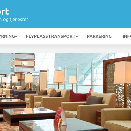
rt
n og tjenester
YRNING
FLYPLASSTRANSPORT
PARKERING
INF