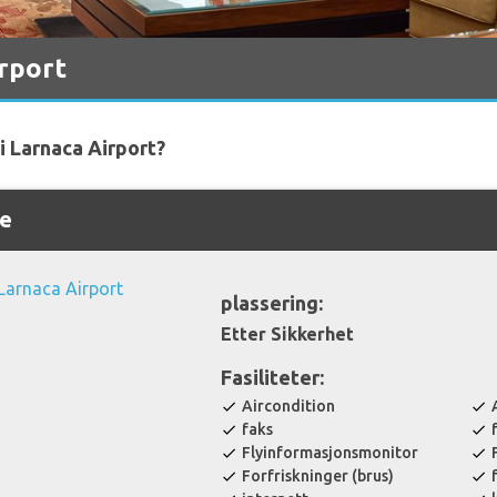
rport
 i Larnaca Airport?
ge
plassering:
Etter Sikkerhet
Fasiliteter:
Aircondition
check
check
faks
check
check
Flyinformasjonsmonitor
check
check
Forfriskninger (brus)
check
check