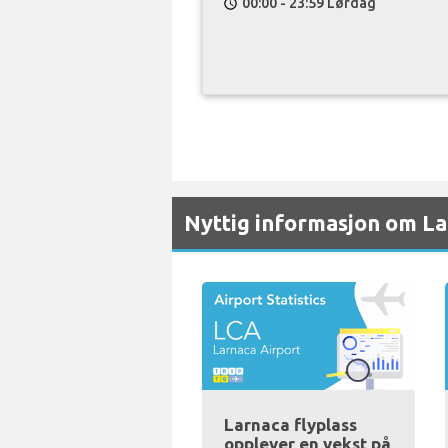
00:00 - 23:59 Lørdag
schedule
Nyttig informasjon om La
Larnaca flyplass
opplever en vekst på