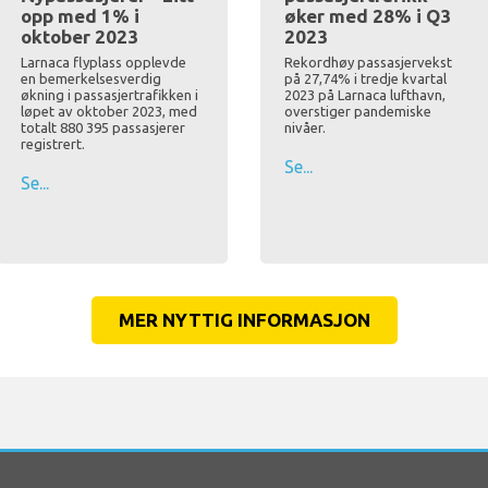
opp med 1% i
øker med 28% i Q3
oktober 2023
2023
Larnaca flyplass opplevde
Rekordhøy passasjervekst
en bemerkelsesverdig
på 27,74% i tredje kvartal
økning i passasjertrafikken i
2023 på Larnaca lufthavn,
løpet av oktober 2023, med
overstiger pandemiske
totalt 880 395 passasjerer
nivåer.
registrert.
Se...
Se...
MER NYTTIG INFORMASJON