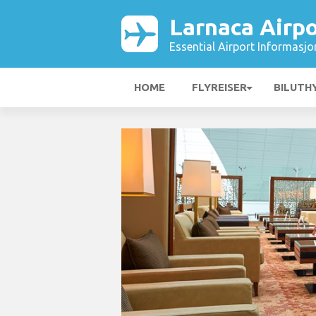
Larnaca Airpo
Essential Airport Informasjo
HOME
FLYREISER
BILUTH