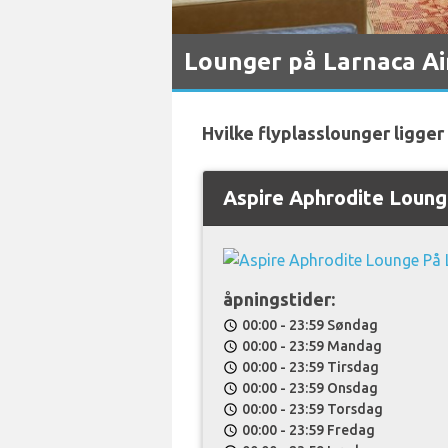
Lounger på Larnaca Ai
Hvilke flyplasslounger ligger
Aspire Aphrodite Loun
åpningstider:
00:00 - 23:59 Søndag
schedule
00:00 - 23:59 Mandag
schedule
00:00 - 23:59 Tirsdag
schedule
00:00 - 23:59 Onsdag
schedule
00:00 - 23:59 Torsdag
schedule
00:00 - 23:59 Fredag
schedule