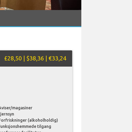
£28,50 | $38,36 | €33,24
Aviser/magasiner
fjernsyn
Forfriskninger (alkoholholdig)
funksjonshemmede tilgang