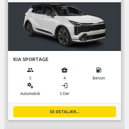
KIA SPORTAGE
group
business_center
local_gas_station
5
4
Bensin
miscellaneous_services
login
Automatisk
5 Dør
SE DETALJER...