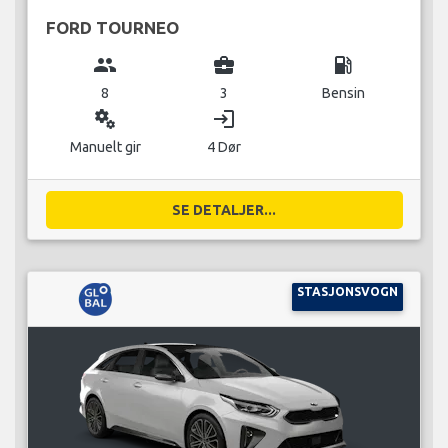
FORD TOURNEO
group
business_center
local_gas_station
8
3
Bensin
miscellaneous_services
login
Manuelt gir
4 Dør
SE DETALJER...
STASJONSVOGN