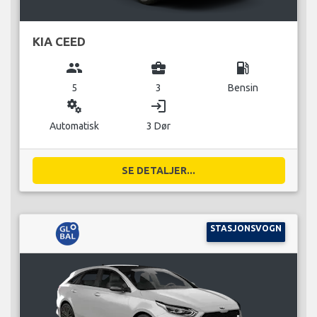
KIA CEED
group
business_center
local_gas_station
5
3
Bensin
miscellaneous_services
login
Automatisk
3 Dør
SE DETALJER...
STASJONSVOGN