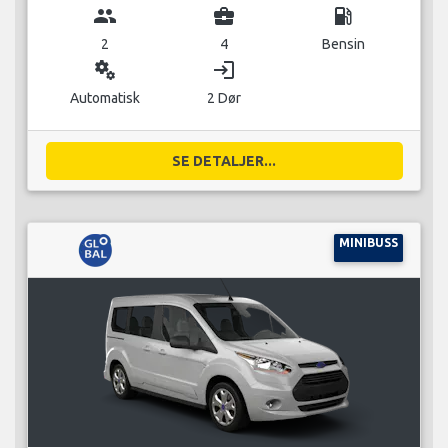
group
business_center
local_gas_station
2
4
Bensin
miscellaneous_services
login
Automatisk
2 Dør
SE DETALJER...
MINIBUSS