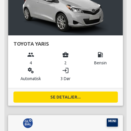
TOYOTA YARIS
group
business_center
local_gas_station
4
2
Bensin
miscellaneous_services
login
Automatisk
3 Dør
SE DETALJER...
MINI