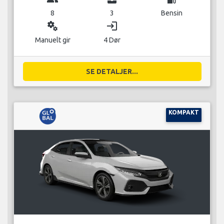
8
3
Bensin
miscellaneous_services
login
Manuelt gir
4 Dør
SE DETALJER...
KOMPAKT