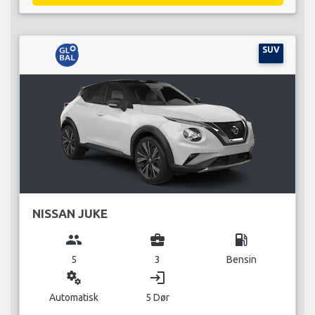
SUV
NISSAN JUKE
group
business_center
local_gas_station
5
3
Bensin
miscellaneous_services
login
Automatisk
5 Dør