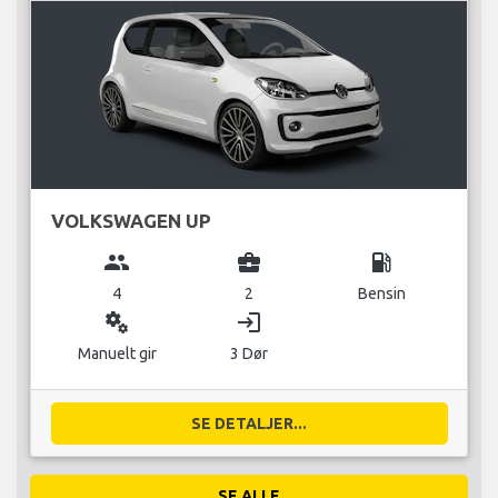
VOLKSWAGEN UP
group
business_center
local_gas_station
4
2
Bensin
miscellaneous_services
login
Manuelt gir
3 Dør
SE DETALJER...
SE ALLE