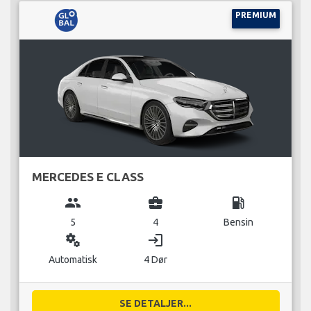
PREMIUM
MERCEDES E CLASS
group
business_center
local_gas_station
5
4
Bensin
miscellaneous_services
login
Automatisk
4 Dør
SE DETALJER...