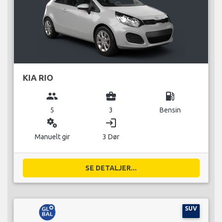
KIA RIO
group
business_center
local_gas_station
5
3
Bensin
miscellaneous_services
login
Manuelt gir
3 Dør
SE DETALJER...
SUV