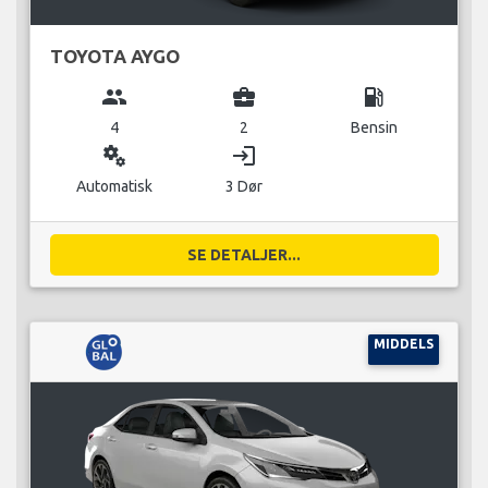
TOYOTA AYGO
group
business_center
local_gas_station
4
2
Bensin
miscellaneous_services
login
Automatisk
3 Dør
SE DETALJER...
MIDDELS