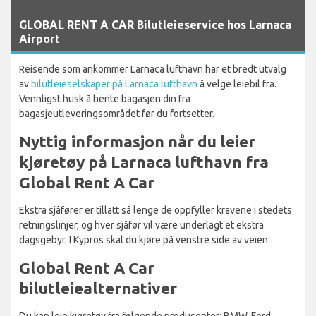
`
GLOBAL RENT A CAR Bilutleieservice hos Larnaca
Airport
Reisende som ankommer Larnaca lufthavn har et bredt utvalg
av
bilutleieselskaper på Larnaca lufthavn
å velge leiebil fra.
Vennligst husk å hente bagasjen din fra
bagasjeutleveringsområdet før du fortsetter.
Nyttig informasjon når du leier
kjøretøy på Larnaca lufthavn fra
Global Rent A Car
Ekstra sjåfører er tillatt så lenge de oppfyller kravene i stedets
retningslinjer, og hver sjåfør vil være underlagt et ekstra
dagsgebyr. I Kypros skal du kjøre på venstre side av veien.
Global Rent A Car
bilutleiealternativer
Du kan leie kjøretøy fra følgende produsenter: BMW, Ford,