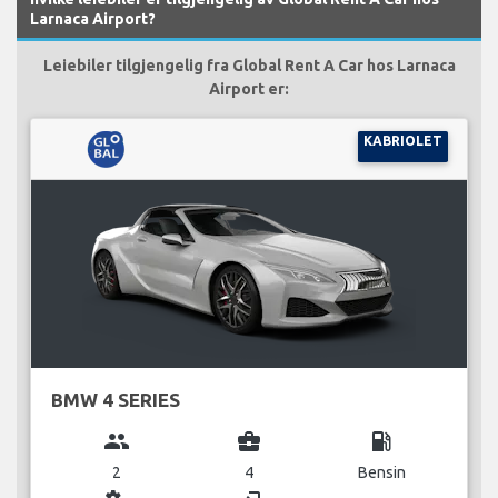
Larnaca Airport?
Leiebiler tilgjengelig fra Global Rent A Car hos Larnaca
Airport er:
KABRIOLET
BMW 4 SERIES
group
business_center
local_gas_station
2
4
Bensin