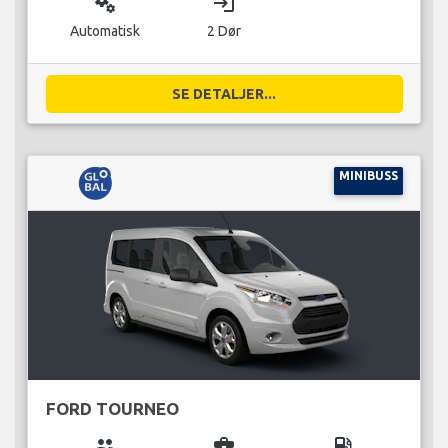
miscellaneous_services
login
Automatisk
2 Dør
SE DETALJER...
MINIBUSS
FORD TOURNEO
group
business_center
local_gas_station