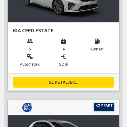
KIA CEED ESTATE
group
business_center
local_gas_station
5
4
Bensin
miscellaneous_services
login
Automatisk
5 Dør
SE DETALJER...
KOMPAKT