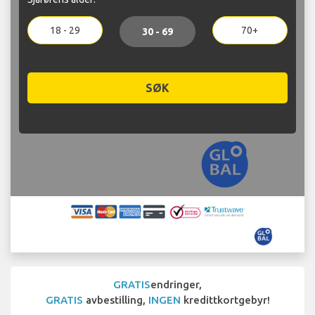
18 - 29
70+
30 - 69
SØK
GRATIS
endringer,
GRATIS
avbestilling,
INGEN
kredittkortgebyr!