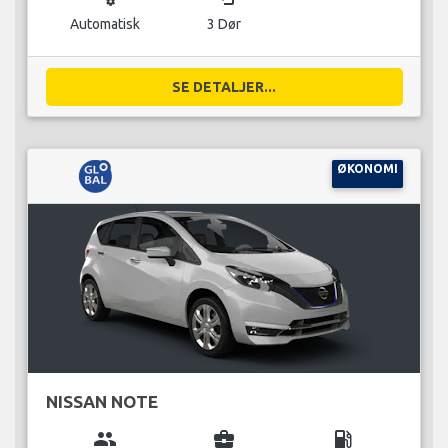
Automatisk
3 Dør
SE DETALJER...
ØKONOMI
NISSAN NOTE
group
business_center
local_gas_station