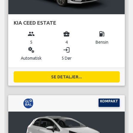
KIA CEED ESTATE
group
business_center
local_gas_station
5
4
Bensin
miscellaneous_services
login
Automatisk
5 Dør
SE DETALJER...
KOMPAKT