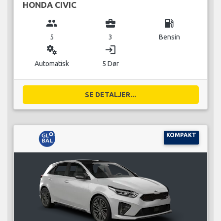
HONDA CIVIC
group
business_center
local_gas_station
5
3
Bensin
miscellaneous_services
login
Automatisk
5 Dør
SE DETALJER...
KOMPAKT