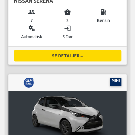
NISSAN SERENA
group
business_center
local_gas_station
7
2
Bensin
miscellaneous_services
login
Automatisk
5 Dør
SE DETALJER...
MINI