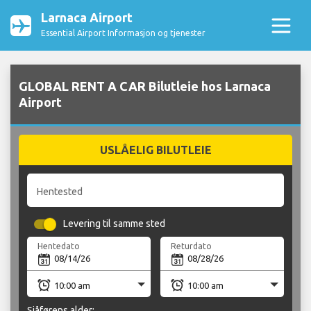
Larnaca Airport
Essential Airport Informasjon og tjenester
GLOBAL RENT A CAR Bilutleie hos Larnaca
Airport
USLÅELIG BILUTLEIE
Hentested
Levering til samme sted
Hentedato
Returdato
Sjåførens alder: