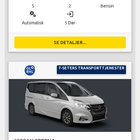
5
2
Bensin
miscellaneous_services
login
Automatisk
5 Dør
SE DETALJER...
7-SETERS TRANSPORTTJENESTER