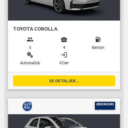
TOYOTA COROLLA
group
business_center
local_gas_station
5
4
Bensin
miscellaneous_services
login
Automatisk
4 Dør
SE DETALJER...
ØKONOMI