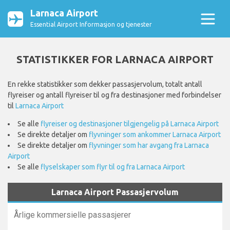
Larnaca Airport
Essential Airport Informasjon og tjenester
STATISTIKKER FOR LARNACA AIRPORT
En rekke statistikker som dekker passasjervolum, totalt antall
flyreiser og antall flyreiser til og fra destinasjoner med forbindelser
til
Larnaca Airport
Se alle
flyreiser og destinasjoner tilgjengelig på Larnaca Airport
Se direkte detaljer om
flyvninger som ankommer Larnaca Airport
Se direkte detaljer om
flyvninger som har avgang fra Larnaca
Airport
Se alle
flyselskaper som flyr til og fra Larnaca Airport
Larnaca Airport Passasjervolum
Årlige kommersielle passasjerer