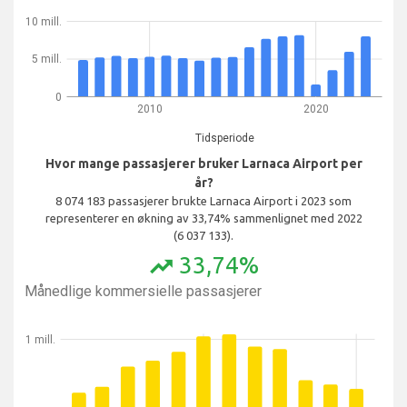
10 mill.
5 mill.
0
2010
2020
Tidsperiode
Hvor mange passasjerer bruker Larnaca Airport per
år?
8 074 183 passasjerer brukte Larnaca Airport i 2023 som
representerer en økning av 33,74% sammenlignet med 2022
(6 037 133).
33,74%
trending_up
Månedlige kommersielle passasjerer
1 mill.