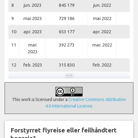
8
jun. 2023
845 179
jun. 2022
650
9
mai 2023
729 186
mai 2022
559
10
apr. 2023
653 177
apr. 2022
437
11
mar.
392 273
mar. 2022
229
2023
12
feb. 2023
315 830
feb. 2022
148
This work is licensed under a
Creative Commons Attribution
4.0 International License
.
Forstyrret flyreise eller feilhåndtert