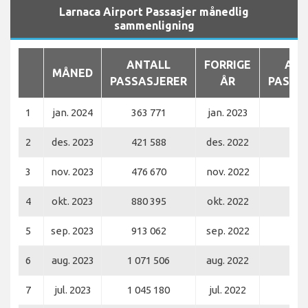
Larnaca Airport Passasjer månedlig
sammenligning
ANTALL
FORRIGE
ANT
MÅNED
PASSASJERER
ÅR
PASSA
1
jan. 2024
363 771
jan. 2023
330
2
des. 2023
421 588
des. 2022
363
3
nov. 2023
476 670
nov. 2022
390
4
okt. 2023
880 395
okt. 2022
726
5
sep. 2023
913 062
sep. 2022
728
6
aug. 2023
1 071 506
aug. 2022
850
7
jul. 2023
1 045 180
jul. 2022
792