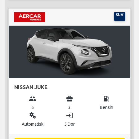
SUV
NISSAN JUKE
group
business_center
local_gas_station
5
3
Bensin
miscellaneous_services
login
Automatisk
5 Dør