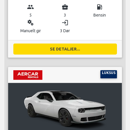
group
business_center
local_gas_station
5
3
Bensin
miscellaneous_services
login
Manuelt gir
3 Dør
SE DETALJER...
LUKSUS