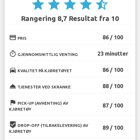
star
star
star
star
star_half
Rangering 8,7 Resultat fra 10
credit_card
86 / 100
PRIS
timer
23 minutter
GJENNOMSNITTLIG VENTING
directions_car
86 / 100
KVALITET PÅ KJØRETØYET
room_service
88 / 100
TJENESTER VED SKRANKE
flag
PICK-UP (AVHENTING) AV
87 / 100
KJØRETØY
beenhere
DROP-OFF (TILBAKELEVERING) AV
89 / 100
KJØRETØY