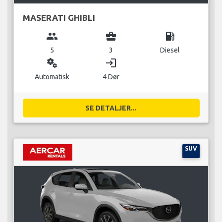
MASERATI GHIBLI
group
business_center
local_gas_station
5
3
Diesel
miscellaneous_services
login
Automatisk
4 Dør
SE DETALJER...
SUV