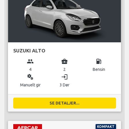
SUZUKI ALTO
group
business_center
local_gas_station
4
2
Bensin
miscellaneous_services
login
Manuelt gir
3 Dør
SE DETALJER...
KOMPAKT