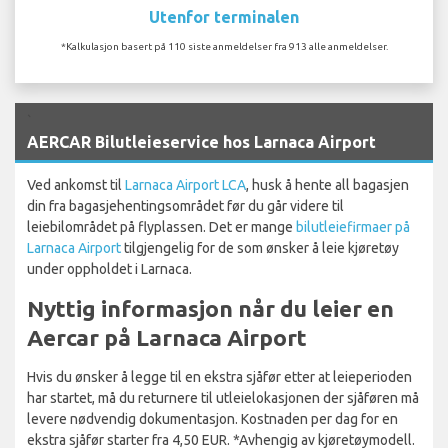
Utenfor terminalen
*Kalkulasjon basert på 110 siste anmeldelser fra 913 alle anmeldelser.
`
AERCAR Bilutleieservice hos Larnaca Airport
Ved ankomst til
Larnaca Airport LCA
, husk å hente all bagasjen
din fra bagasjehentingsområdet før du går videre til
leiebilområdet på flyplassen. Det er mange
bilutleiefirmaer på
Larnaca Airport
tilgjengelig for de som ønsker å leie kjøretøy
under oppholdet i Larnaca.
Nyttig informasjon når du leier en
Aercar på Larnaca Airport
Hvis du ønsker å legge til en ekstra sjåfør etter at leieperioden
har startet, må du returnere til utleielokasjonen der sjåføren må
levere nødvendig dokumentasjon. Kostnaden per dag for en
ekstra sjåfør starter fra 4,50 EUR. *Avhengig av kjøretøymodell.