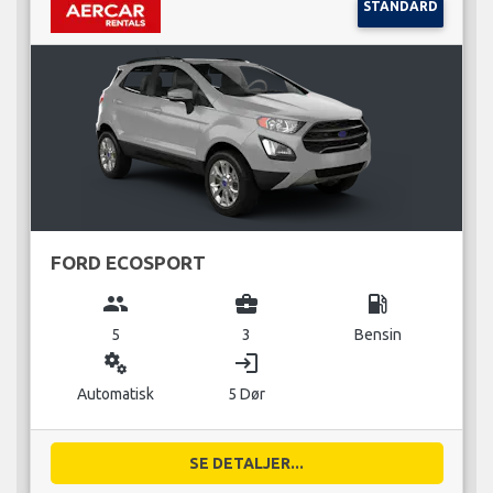
STANDARD
FORD ECOSPORT
group
business_center
local_gas_station
5
3
Bensin
miscellaneous_services
login
Automatisk
5 Dør
SE DETALJER...