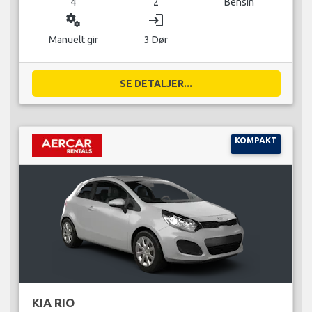
4
2
Bensin
miscellaneous_services
login
Manuelt gir
3 Dør
SE DETALJER...
KOMPAKT
KIA RIO