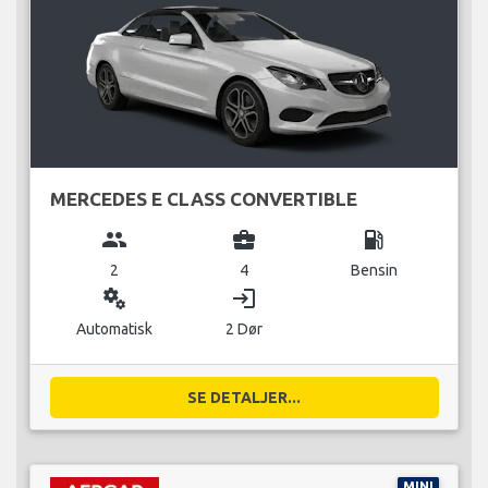
MERCEDES E CLASS CONVERTIBLE
group
business_center
local_gas_station
2
4
Bensin
miscellaneous_services
login
Automatisk
2 Dør
SE DETALJER...
MINI