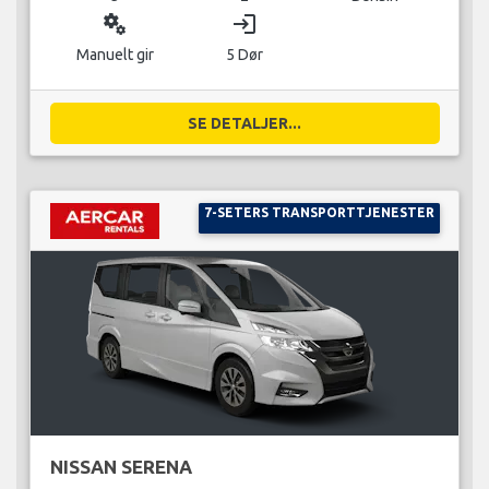
miscellaneous_services
login
Manuelt gir
5 Dør
SE DETALJER...
7-SETERS TRANSPORTTJENESTER
NISSAN SERENA