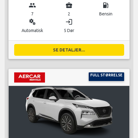
group
business_center
local_gas_station
7
2
Bensin
miscellaneous_services
login
Automatisk
5 Dør
SE DETALJER...
FULL STØRRELSE