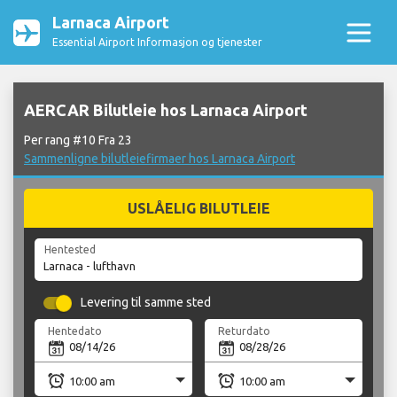
Larnaca Airport
Essential Airport Informasjon og tjenester
AERCAR Bilutleie hos Larnaca Airport
Per rang #10 Fra 23
Sammenligne bilutleiefirmaer hos Larnaca Airport
USLÅELIG BILUTLEIE
Hentested
Levering til samme sted
Hentedato
Returdato