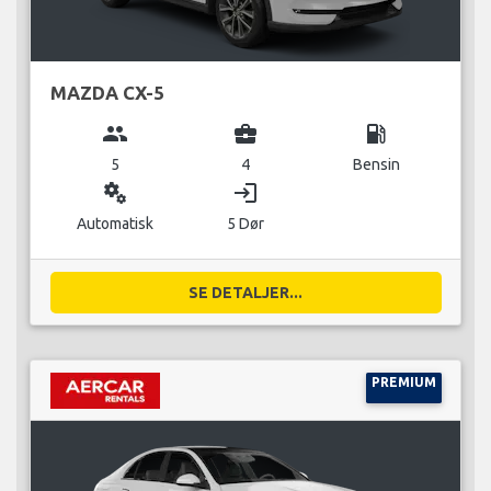
MAZDA CX-5
group
business_center
local_gas_station
5
4
Bensin
miscellaneous_services
login
Automatisk
5 Dør
SE DETALJER...
PREMIUM