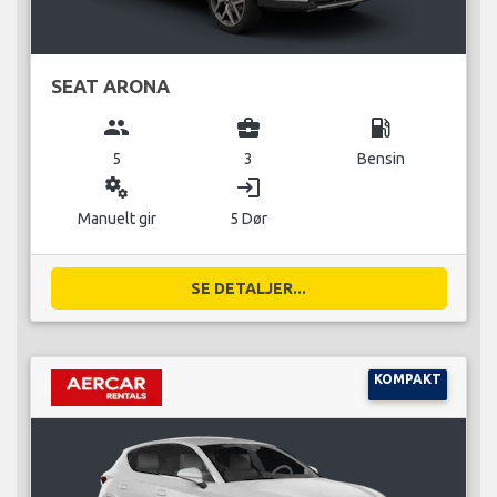
SEAT ARONA
group
business_center
local_gas_station
5
3
Bensin
miscellaneous_services
login
Manuelt gir
5 Dør
SE DETALJER...
KOMPAKT