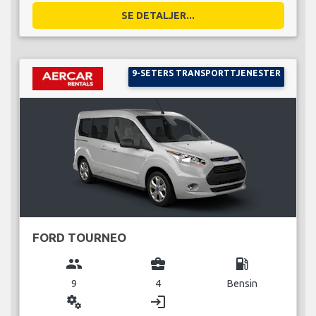
SE DETALJER...
9-SETERS TRANSPORTTJENESTER
FORD TOURNEO
group
business_center
local_gas_station
9
4
Bensin
miscellaneous_services
login