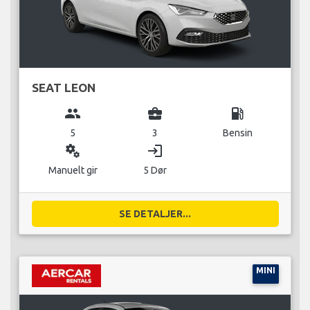
SEAT LEON
group
business_center
local_gas_station
5
3
Bensin
miscellaneous_services
login
Manuelt gir
5 Dør
SE DETALJER...
MINI