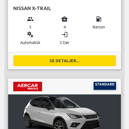
NISSAN X-TRAIL
group
business_center
local_gas_station
5
4
Bensin
miscellaneous_services
login
Automatisk
5 Dør
SE DETALJER...
STANDARD