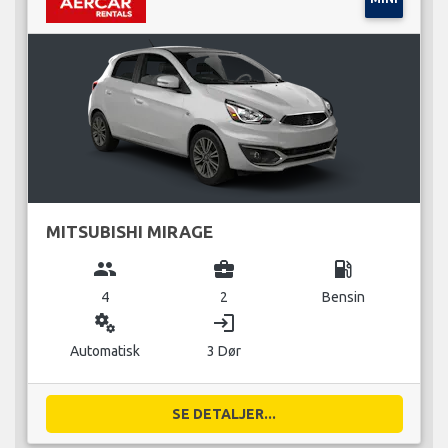
MITSUBISHI MIRAGE
group
business_center
local_gas_station
4
2
Bensin
miscellaneous_services
login
Automatisk
3 Dør
SE DETALJER...