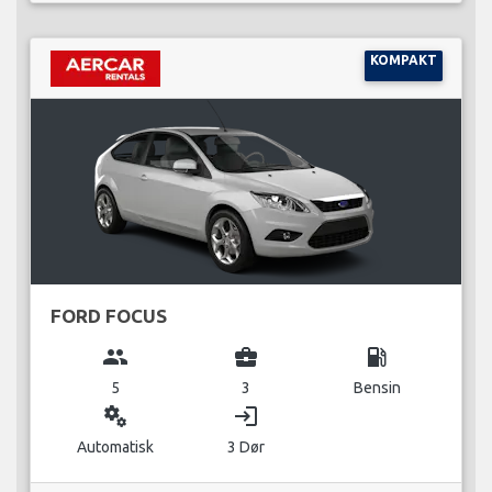
KOMPAKT
FORD FOCUS
group
business_center
local_gas_station
5
3
Bensin
miscellaneous_services
login
Automatisk
3 Dør