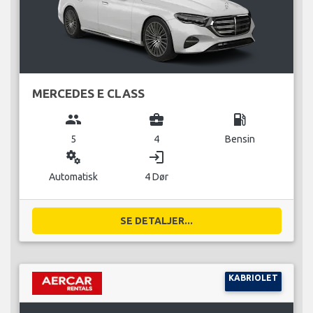
MERCEDES E CLASS
group
business_center
local_gas_station
5
4
Bensin
miscellaneous_services
login
Automatisk
4 Dør
SE DETALJER...
KABRIOLET