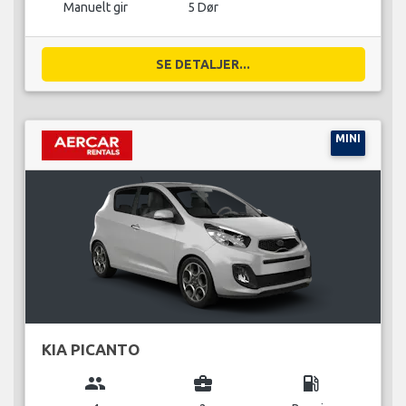
Manuelt gir
5 Dør
SE DETALJER...
MINI
KIA PICANTO
group
business_center
local_gas_station