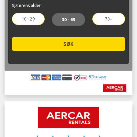
Sjåførens alder:
18 - 29
70+
30 - 69
SØK