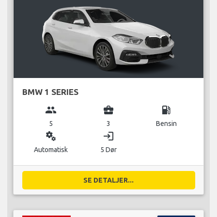
BMW 1 SERIES
group
business_center
local_gas_station
5
3
Bensin
miscellaneous_services
login
Automatisk
5 Dør
SE DETALJER...