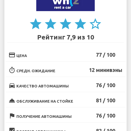
star
star
star
star
star_border
Рейтинг 7,9 из 10
credit_card
77 / 100
ЦЕНА
timer
12 минивэны
СРЕДН. ОЖИДАНИЕ
directions_car
76 / 100
КАЧЕСТВО АВТОМАШИНЫ
room_service
81 / 100
ОБСЛУЖИВАНИЕ НА СТОЙКЕ
flag
76 / 100
ПОЛУЧЕНИЕ АВТОМАШИНЫ
beenhere
82 / 100