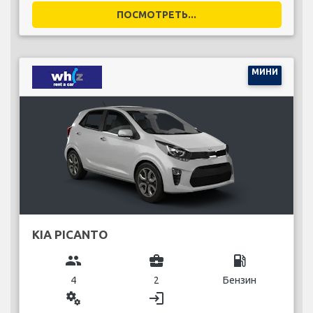
ПОСМОТРЕТЬ...
МИНИ
KIA PICANTO
group
business_center
local_gas_station
4
2
Бензин
miscellaneous_services
login