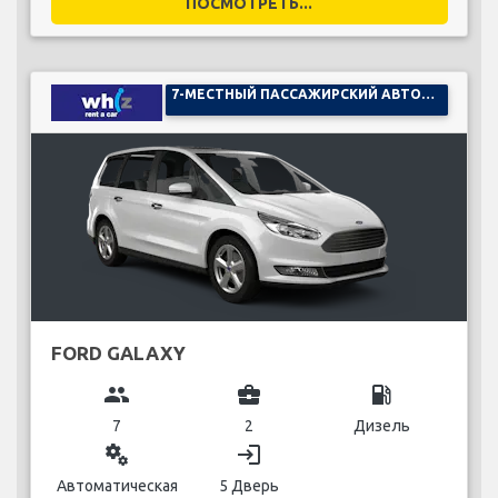
ПОСМОТРЕТЬ...
7-МЕСТНЫЙ ПАССАЖИРСКИЙ АВТОМОБИЛЬ
FORD GALAXY
group
business_center
local_gas_station
7
2
Дизель
miscellaneous_services
login
Автоматическая
5 Дверь