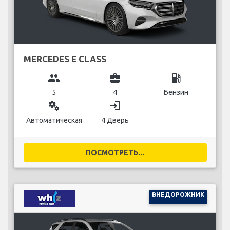
MERCEDES E CLASS
group
business_center
local_gas_station
5
4
Бензин
miscellaneous_services
login
Автоматическая
4 Дверь
ПОСМОТРЕТЬ...
ВНЕДОРОЖНИК