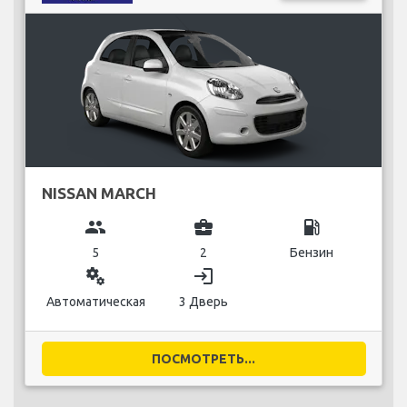
NISSAN MARCH
group
business_center
local_gas_station
5
2
Бензин
miscellaneous_services
login
Автоматическая
3 Дверь
ПОСМОТРЕТЬ...