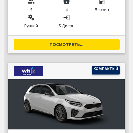
group
business_center
local_gas_station
5
4
Бензин
miscellaneous_services
login
Ручной
5 Дверь
ПОСМОТРЕТЬ...
КОМПАКТЫЙ