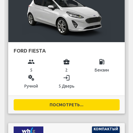
FORD FIESTA
group
business_center
local_gas_station
5
2
Бензин
miscellaneous_services
login
Ручной
5 Дверь
ПОСМОТРЕТЬ...
КОМПАКТЫЙ