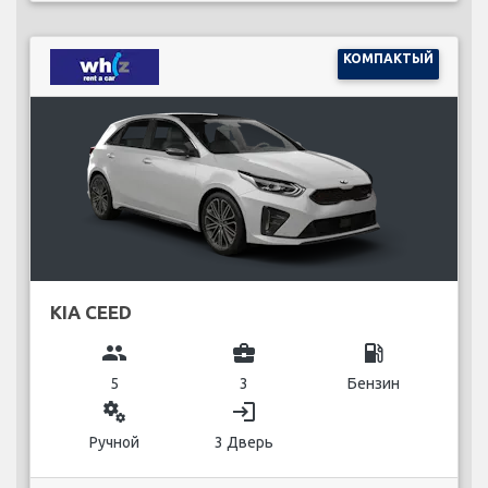
КОМПАКТЫЙ
KIA CEED
group
business_center
local_gas_station
5
3
Бензин
miscellaneous_services
login
Ручной
3 Дверь