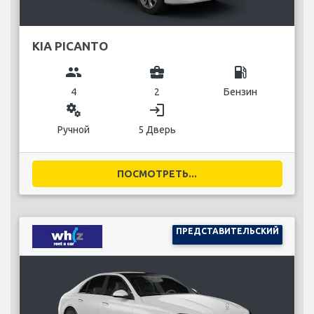
KIA PICANTO
group
business_center
local_gas_station
4
2
Бензин
miscellaneous_services
login
Ручной
5 Дверь
ПОСМОТРЕТЬ...
ПРЕДСТАВИТЕЛЬСКИЙ