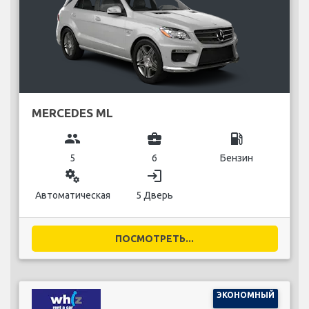
MERCEDES ML
group
business_center
local_gas_station
5
6
Бензин
miscellaneous_services
login
Автоматическая
5 Дверь
ПОСМОТРЕТЬ...
ЭКОНОМНЫЙ