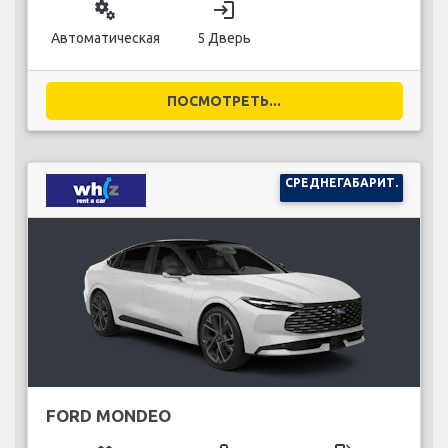
miscellaneous_services
login
Автоматическая
5 Дверь
ПОСМОТРЕТЬ...
СРЕДНЕГАБАРИТ.
FORD MONDEO