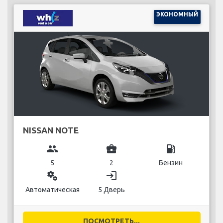
ЭКОНОМНЫЙ
NISSAN NOTE
group
business_center
local_gas_station
5
2
Бензин
miscellaneous_services
login
Автоматическая
5 Дверь
ПОСМОТРЕТЬ...