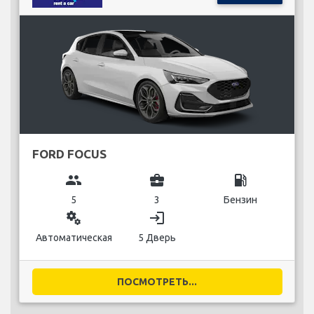
FORD FOCUS
group
business_center
local_gas_station
5
3
Бензин
miscellaneous_services
login
Автоматическая
5 Дверь
ПОСМОТРЕТЬ...