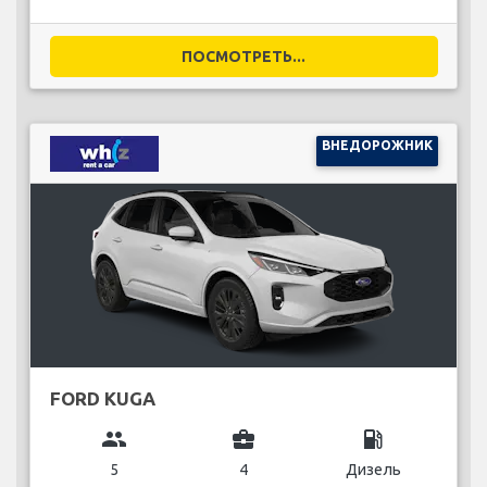
ПОСМОТРЕТЬ...
ВНЕДОРОЖНИК
FORD KUGA
group
business_center
local_gas_station
5
4
Дизель