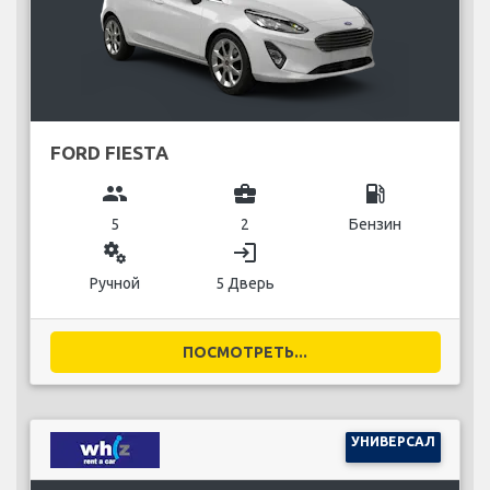
FORD FIESTA
group
business_center
local_gas_station
5
2
Бензин
miscellaneous_services
login
Ручной
5 Дверь
ПОСМОТРЕТЬ...
УНИВЕРСАЛ