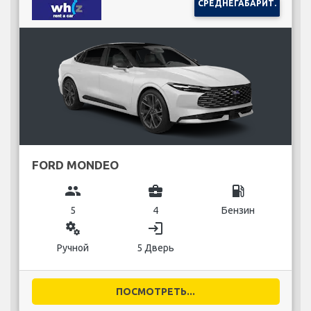
СРЕДНЕГАБАРИТ.
FORD MONDEO
group
business_center
local_gas_station
5
4
Бензин
miscellaneous_services
login
Ручной
5 Дверь
ПОСМОТРЕТЬ...