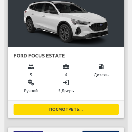
FORD FOCUS ESTATE
group
business_center
local_gas_station
5
4
Дизель
miscellaneous_services
login
Ручной
5 Дверь
ПОСМОТРЕТЬ...