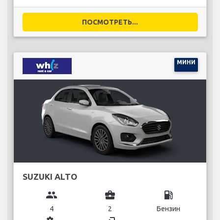
ПОСМОТРЕТЬ...
МИНИ
SUZUKI ALTO
group
business_center
local_gas_station
4
2
Бензин