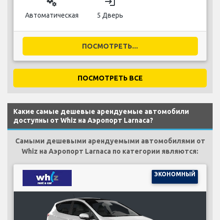
miscellaneous_services
login
Автоматическая
5 Дверь
ПОСМОТРЕТЬ...
ПОСМОТРЕТЬ ВСЕ
Какие самые дешевые арендуемые автомобили
доступны от Whiz на Аэропорт Larnaca?
Самыми дешевыми арендуемыми автомобилями от
Whiz на Аэропорт Larnaca по категории являются:
ЭКОНОМНЫЙ