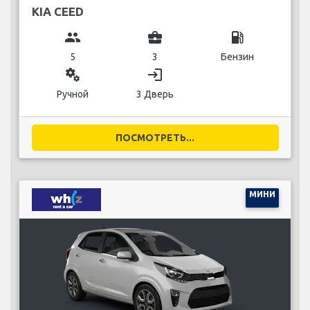
KIA CEED
group
business_center
local_gas_station
5
3
Бензин
miscellaneous_services
login
Ручной
3 Дверь
ПОСМОТРЕТЬ...
МИНИ