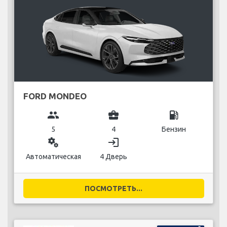
FORD MONDEO
group
business_center
local_gas_station
5
4
Бензин
miscellaneous_services
login
Автоматическая
4 Дверь
ПОСМОТРЕТЬ...