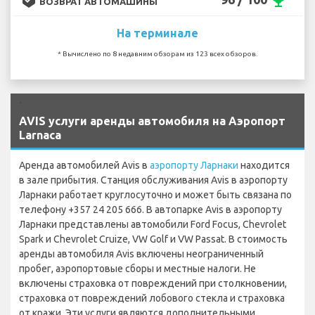
emoji_events
ВОЗВРАТ АВТОМАШИНЫ
На терминале
* Вычислено по 8 недавним обзорам из 123 всех обзоров.
`
AVIS услуги аренды автомобиля на Аэропорт
Larnaca
Аренда автомобилей Avis в
аэропорту Ларнаки
находится
в зале прибытия. Станция обслуживания Avis в аэропорту
Ларнаки работает круглосуточно и может быть связана по
телефону +357 24 205 666. В автопарке Avis в аэропорту
Ларнаки представлены автомобили Ford Focus, Chevrolet
Spark и Chevrolet Cruize, VW Golf и VW Passat. В стоимость
аренды автомобиля Avis включены неограниченный
пробег, аэропортовые сборы и местные налоги. Не
включены страховка от повреждений при столкновении,
страховка от повреждений лобового стекла и страховка
от кражи. Эти услуги являются дополнительными.