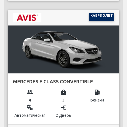
КАБРИОЛЕТ
MERCEDES E CLASS CONVERTIBLE
group
business_center
local_gas_station
4
3
Бензин
miscellaneous_services
login
Автоматическая
2 Дверь