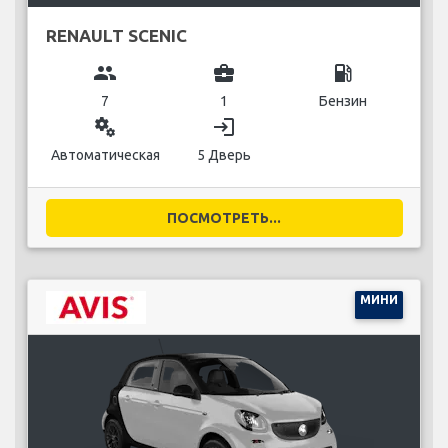
RENAULT SCENIC
group
business_center
local_gas_station
7
1
Бензин
miscellaneous_services
login
Автоматическая
5 Дверь
ПОСМОТРЕТЬ...
МИНИ