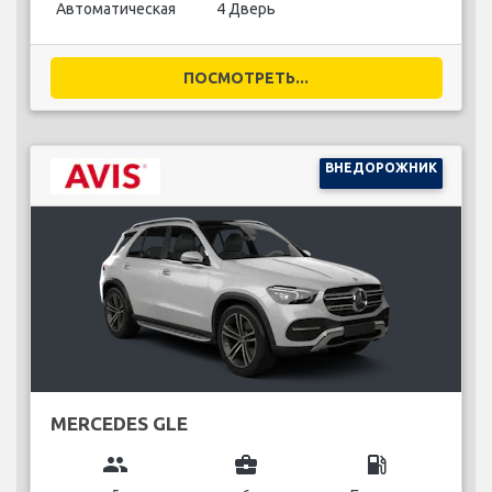
Автоматическая
4 Дверь
ПОСМОТРЕТЬ...
ВНЕДОРОЖНИК
MERCEDES GLE
group
business_center
local_gas_station