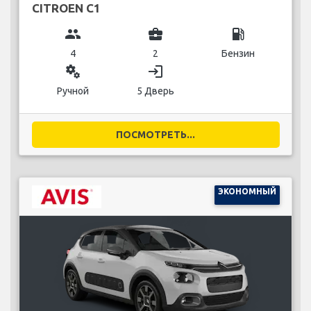
CITROEN C1
group
business_center
local_gas_station
4
2
Бензин
miscellaneous_services
login
Ручной
5 Дверь
ПОСМОТРЕТЬ...
ЭКОНОМНЫЙ