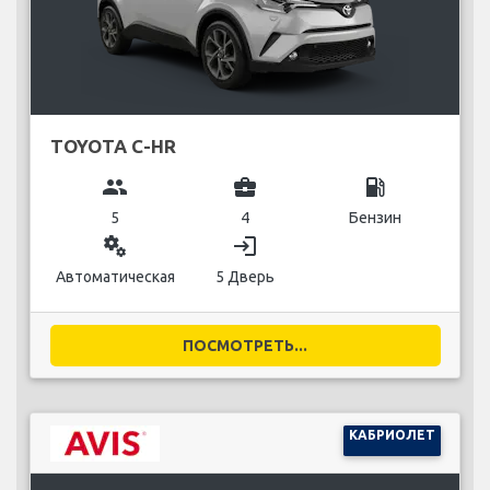
TOYOTA C-HR
group
business_center
local_gas_station
5
4
Бензин
miscellaneous_services
login
Автоматическая
5 Дверь
ПОСМОТРЕТЬ...
КАБРИОЛЕТ