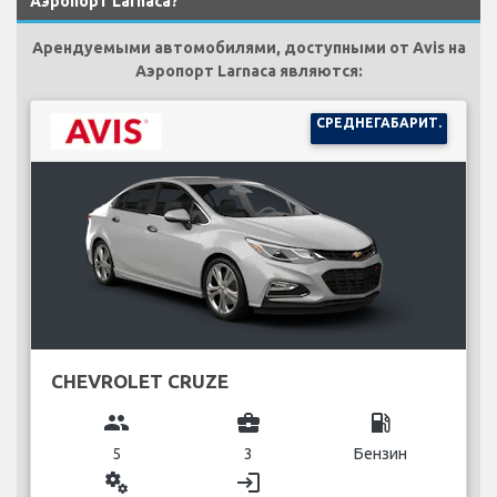
Аэропорт Larnaca?
Арендуемыми автомобилями, доступными от Avis на
Аэропорт Larnaca являются:
СРЕДНЕГАБАРИТ.
CHEVROLET CRUZE
group
business_center
local_gas_station
5
3
Бензин
miscellaneous_services
login