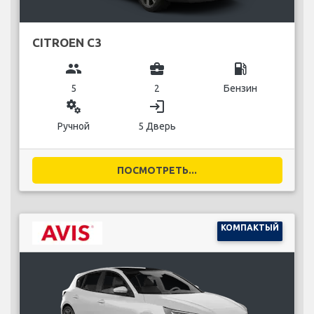
CITROEN C3
group
business_center
local_gas_station
5
2
Бензин
miscellaneous_services
login
Ручной
5 Дверь
ПОСМОТРЕТЬ...
КОМПАКТЫЙ