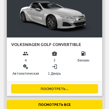
VOLKSWAGEN GOLF CONVERTIBLE
group
business_center
local_gas_station
4
3
Бензин
miscellaneous_services
login
Автоматическая
2 Дверь
ПОСМОТРЕТЬ...
ПОСМОТРЕТЬ ВСЕ