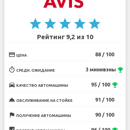
star
star
star
star
star
Рейтинг 9,2 из 10
credit_card
88 / 100
ЦЕНА
timer
3 минивэны
emoji_events
СРЕДН. ОЖИДАНИЕ
directions_car
95 / 100
emoji_events
КАЧЕСТВО АВТОМАШИНЫ
room_service
91 / 100
ОБСЛУЖИВАНИЕ НА СТОЙКЕ
flag
90 / 100
ПОЛУЧЕНИЕ АВТОМАШИНЫ
beenhere
96 / 100