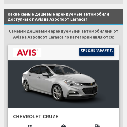
Какие самые дешевые арендуемые автомобили
доступны от Avis на Аэропорт Larnaca?
Самыми дешевыми арендуемыми автомобилями от
Avis на Аэропорт Larnaca по категории являются:
СРЕДНЕГАБАРИТ.
CHEVROLET CRUZE
group
business_center
local_gas_station