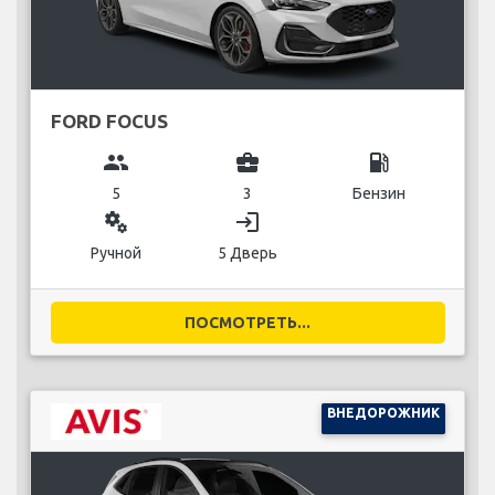
FORD FOCUS
group
business_center
local_gas_station
5
3
Бензин
miscellaneous_services
login
Ручной
5 Дверь
ПОСМОТРЕТЬ...
ВНЕДОРОЖНИК