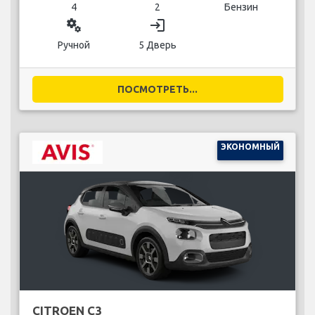
4
2
Бензин
miscellaneous_services
login
Ручной
5 Дверь
ПОСМОТРЕТЬ...
ЭКОНОМНЫЙ
CITROEN C3