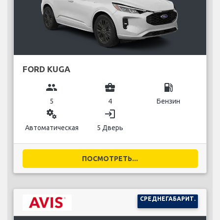
FORD KUGA
group
business_center
local_gas_station
5
4
Бензин
miscellaneous_services
login
Автоматическая
5 Дверь
ПОСМОТРЕТЬ...
СРЕДНЕГАБАРИТ.