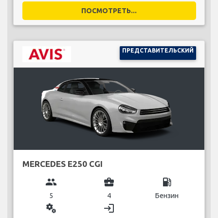
ПОСМОТРЕТЬ...
ПРЕДСТАВИТЕЛЬСКИЙ
MERCEDES E250 CGI
group
business_center
local_gas_station
5
4
Бензин
miscellaneous_services
login