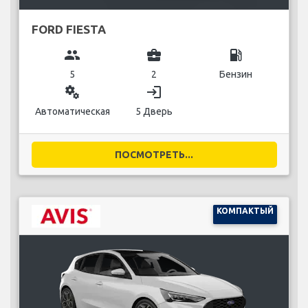
FORD FIESTA
group
business_center
local_gas_station
5
2
Бензин
miscellaneous_services
login
Автоматическая
5 Дверь
ПОСМОТРЕТЬ...
КОМПАКТЫЙ