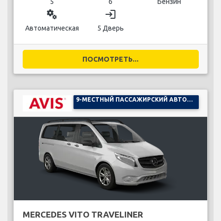
5
6
Бензин
miscellaneous_services
login
Автоматическая
5 Дверь
ПОСМОТРЕТЬ...
9-МЕСТНЫЙ ПАССАЖИРСКИЙ АВТОМОБИЛЬ
MERCEDES VITO TRAVELINER