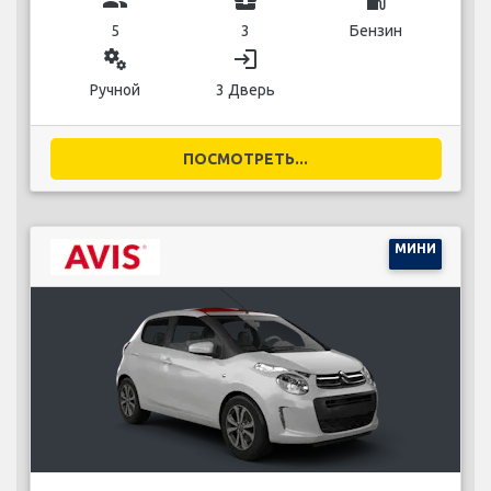
5
3
Бензин
miscellaneous_services
login
Ручной
3 Дверь
ПОСМОТРЕТЬ...
МИНИ