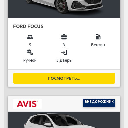
FORD FOCUS
group
business_center
local_gas_station
5
3
Бензин
miscellaneous_services
login
Ручной
5 Дверь
ПОСМОТРЕТЬ...
ВНЕДОРОЖНИК