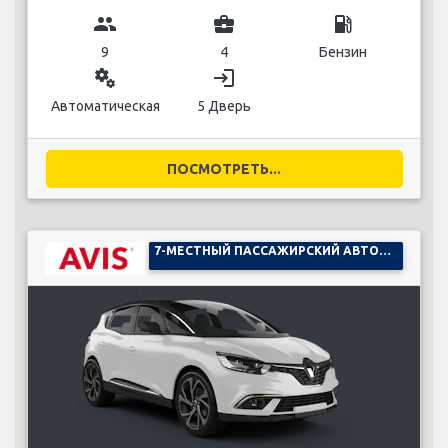
group
business_center
local_gas_station
9
4
Бензин
miscellaneous_services
login
Автоматическая
5 Дверь
ПОСМОТРЕТЬ...
7-МЕСТНЫЙ ПАССАЖИРСКИЙ АВТОМОБИЛЬ