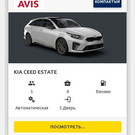
КОМПАКТЫЙ
KIA CEED ESTATE
group
business_center
local_gas_station
5
4
Бензин
miscellaneous_services
login
Автоматическая
5 Дверь
ПОСМОТРЕТЬ...