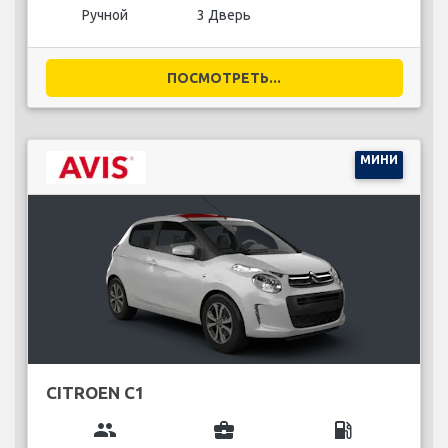
Ручной
3 Дверь
ПОСМОТРЕТЬ...
МИНИ
CITROEN C1
group
business_center
local_gas_station