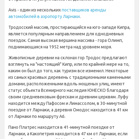
Avis - один из нескольких
поставщиков аренды
автомобилей в аэропорту Ларнаки
.
Тродосский массив, простирающийся на юго-западе Кипра,
является популярным направлением для однодневных
поездок. Самая высокая вершина массива - гора Олимп,
поднимающаяся на 1952 метра над уровнем моря.
Живописные деревни на склонах гор Тродос предлагают
взглянуть на "настоящий" Кипр, или по крайней мере на то,
каким он был до того, как туризм все изменил. Некоторые
из самых красивых деревень с традиционными каменными
домами, расположенными вдоль мощеных улиц, имеют
статус объекта Всемирного наследия ЮНЕСКО благодаря
своим средневековым фрескам и древним церквям. Луфу
находится между Пафосом и Лимассолом, в 30-минутной
поездке от Ларнаки, а деревня Омодос находится в 41 км
от Ларнаки по маршруту A6.
Пано Платрес находится в 41-минутной поездке от
Ларнаки, а Какопетрия находится в 47 км от Ларнаки, если