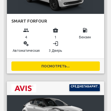
SMART FORFOUR
group
business_center
local_gas_station
4
1
Бензин
miscellaneous_services
login
Автоматическая
3 Дверь
ПОСМОТРЕТЬ...
СРЕДНЕГАБАРИТ.