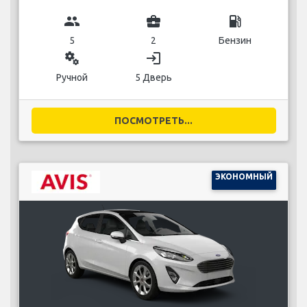
group
business_center
local_gas_station
5
2
Бензин
miscellaneous_services
login
Ручной
5 Дверь
ПОСМОТРЕТЬ...
ЭКОНОМНЫЙ