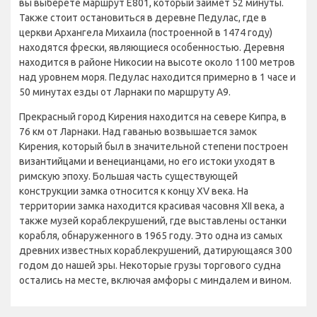
вы выберете маршрут E801, который займет 52 минуты.
Также стоит остановиться в деревне Педулас, где в
церкви Архангела Михаила (построенной в 1474 году)
находятся фрески, являющиеся особенностью. Деревня
находится в районе Никосии на высоте около 1100 метров
над уровнем моря. Педулас находится примерно в 1 часе и
50 минутах езды от Ларнаки по маршруту A9.
Прекрасный город Кирения находится на севере Кипра, в
76 км от Ларнаки. Над гаванью возвышается замок
Кирения, который был в значительной степени построен
византийцами и венецианцами, но его истоки уходят в
римскую эпоху. Большая часть существующей
конструкции замка относится к концу XV века. На
территории замка находится красивая часовня XII века, а
также музей кораблекрушений, где выставлены останки
корабля, обнаруженного в 1965 году. Это одна из самых
древних известных кораблекрушений, датирующаяся 300
годом до нашей эры. Некоторые грузы торгового судна
остались на месте, включая амфоры с миндалем и вином.