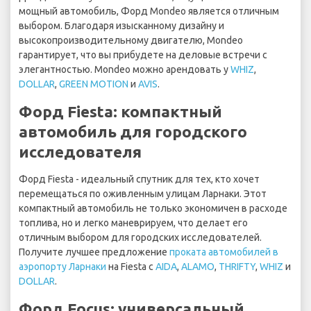
мощный автомобиль, Форд Mondeo является отличным
выбором. Благодаря изысканному дизайну и
высокопроизводительному двигателю, Mondeo
гарантирует, что вы прибудете на деловые встречи с
элегантностью. Mondeo можно арендовать у
WHIZ
,
DOLLAR
,
GREEN MOTION
и
AVIS
.
Форд Fiesta: компактный
автомобиль для городского
исследователя
Форд Fiesta - идеальный спутник для тех, кто хочет
перемещаться по оживленным улицам Ларнаки. Этот
компактный автомобиль не только экономичен в расходе
топлива, но и легко маневрируем, что делает его
отличным выбором для городских исследователей.
Получите лучшее предложение
проката автомобилей в
аэропорту Ларнаки
на Fiesta с
AIDA
,
ALAMO
,
THRIFTY
,
WHIZ
и
DOLLAR
.
Форд Focus: универсальный