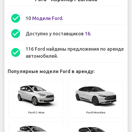
check_circle
10
Модели Ford
.
check_circle
Доступно у поставщиков
16
.
116 Ford найдены предложения по аренде
check_circle
автомобилей.
Популярные модели Ford в аренду:
Ford C-Max
Ford Mondeo