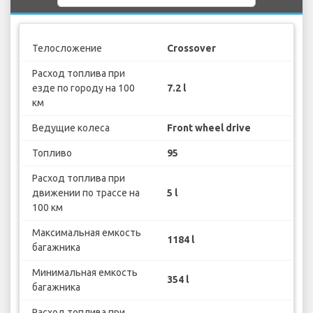
Телосложение
Crossover
Расход топлива при
езде по городу на 100
7.2 l
км
Ведущие колеса
Front wheel drive
Топливо
95
Расход топлива при
движении по трассе на
5 l
100 км
Максимальная емкость
1184 l
багажника
Минимальная емкость
354 l
багажника
Расход топлива при