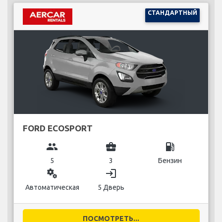
СТАНДАРТНЫЙ
FORD ECOSPORT
group
business_center
local_gas_station
5
3
Бензин
miscellaneous_services
login
Автоматическая
5 Дверь
ПОСМОТРЕТЬ...