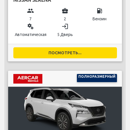
group
business_center
local_gas_station
7
2
Бензин
miscellaneous_services
login
Автоматическая
5 Дверь
ПОСМОТРЕТЬ...
ПОЛНОРАЗМЕРНЫЙ