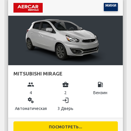
МИНИ
MITSUBISHI MIRAGE
group
business_center
local_gas_station
4
2
Бензин
miscellaneous_services
login
Автоматическая
3 Дверь
ПОСМОТРЕТЬ...