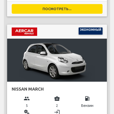
ПОСМОТРЕТЬ...
ЭКОНОМНЫЙ
NISSAN MARCH
group
business_center
local_gas_station
5
2
Бензин
miscellaneous_services
login