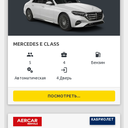
MERCEDES E CLASS
group
business_center
local_gas_station
5
4
Бензин
miscellaneous_services
login
Автоматическая
4 Дверь
ПОСМОТРЕТЬ...
КАБРИОЛЕТ