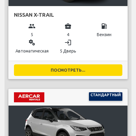
NISSAN X-TRAIL
group
business_center
local_gas_station
5
4
Бензин
miscellaneous_services
login
Автоматическая
5 Дверь
ПОСМОТРЕТЬ...
СТАНДАРТНЫЙ