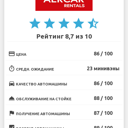
star
star
star
star
star_half
Рейтинг 8,7 из 10
credit_card
86 / 100
ЦЕНА
timer
23 минивэны
СРЕДН. ОЖИДАНИЕ
directions_car
86 / 100
КАЧЕСТВО АВТОМАШИНЫ
room_service
88 / 100
ОБСЛУЖИВАНИЕ НА СТОЙКЕ
flag
87 / 100
ПОЛУЧЕНИЕ АВТОМАШИНЫ
beenhere
89 / 100