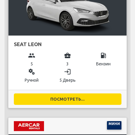
SEAT LEON
group
business_center
local_gas_station
5
3
Бензин
miscellaneous_services
login
Ручной
5 Дверь
ПОСМОТРЕТЬ...
МИНИ