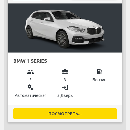
BMW 1 SERIES
group
business_center
local_gas_station
5
3
Бензин
miscellaneous_services
login
Автоматическая
5 Дверь
ПОСМОТРЕТЬ...