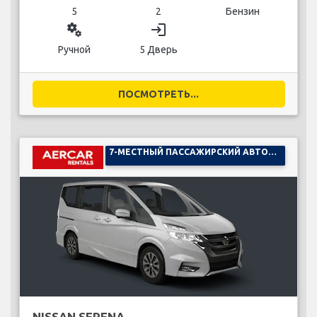
5
2
Бензин
miscellaneous_services
login
Ручной
5 Дверь
ПОСМОТРЕТЬ...
7-МЕСТНЫЙ ПАССАЖИРСКИЙ АВТОМОБИЛЬ
NISSAN SERENA