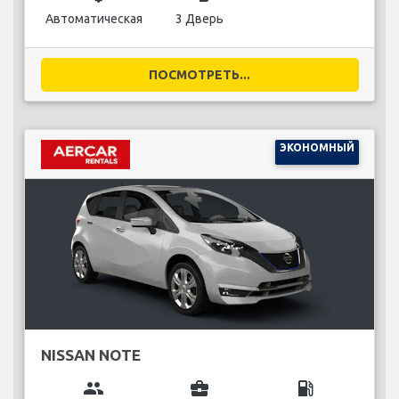
Автоматическая
3 Дверь
ПОСМОТРЕТЬ...
ЭКОНОМНЫЙ
NISSAN NOTE
group
business_center
local_gas_station