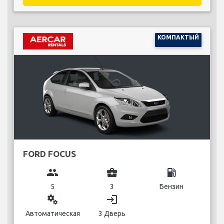
КОМПАКТЫЙ
FORD FOCUS
group
business_center
local_gas_station
5
3
Бензин
miscellaneous_services
login
Автоматическая
3 Дверь