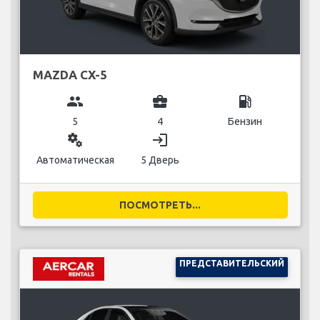
MAZDA CX-5
group
business_center
local_gas_station
5
4
Бензин
miscellaneous_services
login
Автоматическая
5 Дверь
ПОСМОТРЕТЬ...
ПРЕДСТАВИТЕЛЬСКИЙ