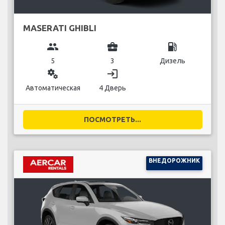
MASERATI GHIBLI
group
business_center
local_gas_station
5
3
Дизель
miscellaneous_services
login
Автоматическая
4 Дверь
ПОСМОТРЕТЬ...
ВНЕДОРОЖНИК