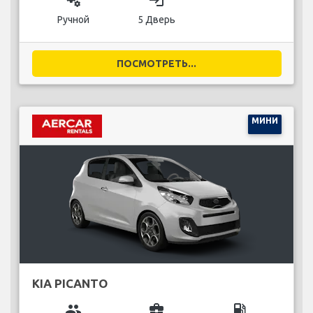
miscellaneous_services
login
Ручной
5 Дверь
ПОСМОТРЕТЬ...
МИНИ
KIA PICANTO
group
business_center
local_gas_station