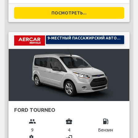
ПОСМОТРЕТЬ...
9-МЕСТНЫЙ ПАССАЖИРСКИЙ АВТОМОБИЛЬ
FORD TOURNEO
group
business_center
local_gas_station
9
4
Бензин