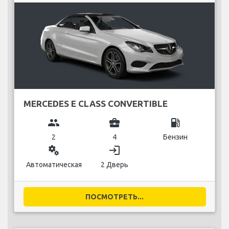
MERCEDES E CLASS CONVERTIBLE
group
business_center
local_gas_station
2
4
Бензин
miscellaneous_services
login
Автоматическая
2 Дверь
ПОСМОТРЕТЬ...