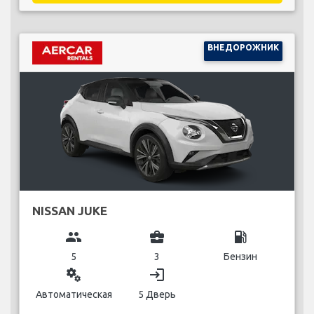
ВНЕДОРОЖНИК
NISSAN JUKE
group
business_center
local_gas_station
5
3
Бензин
miscellaneous_services
login
Автоматическая
5 Дверь