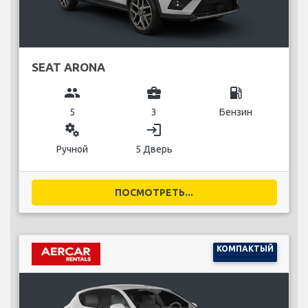
SEAT ARONA
group
business_center
local_gas_station
5
3
Бензин
miscellaneous_services
login
Ручной
5 Дверь
ПОСМОТРЕТЬ...
КОМПАКТЫЙ