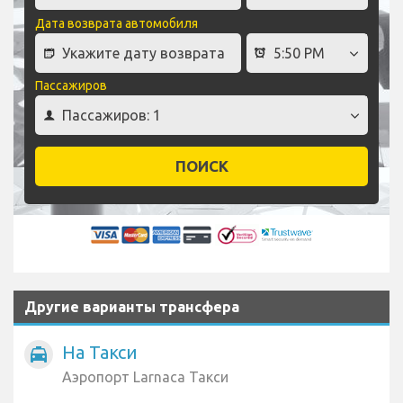
Дата возврата автомобиля
Пассажиров
ПОИСК
Другие варианты трансфера
На Такси
local_taxi
Аэропорт Larnaca Такси