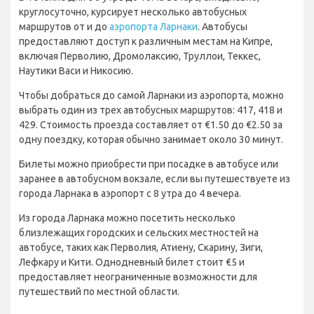
круглосуточно, курсирует несколько автобусных
маршрутов от и до
аэропорта Ларнаки
. Автобусы
предоставляют доступ к различным местам на Кипре,
включая Перволию, Дромолаксию, Труллои, Теккес,
Наутики Васи и Никосию.
Чтобы добраться до самой Ларнаки из аэропорта, можно
выбрать один из трех автобусных маршрутов: 417, 418 и
429. Стоимость проезда составляет от €1.50 до €2.50 за
одну поездку, которая обычно занимает около 30 минут.
Билеты можно приобрести при посадке в автобусе или
заранее в автобусном вокзале, если вы путешествуете из
города Ларнака в аэропорт с 8 утра до 4 вечера.
Из города Ларнака можно посетить несколько
близлежащих городских и сельских местностей на
автобусе, таких как Перволия, Атиену, Скарину, Зиги,
Лефкару и Кити. Однодневный билет стоит €5 и
предоставляет неограниченные возможности для
путешествий по местной области.