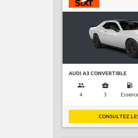
AUDI A3 CONVERTIBLE
group
business_center
local_gas_station
4
3
Essenc
CONSULTEZ LES 