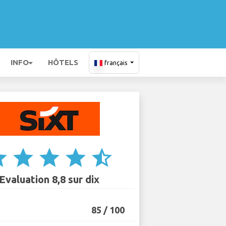
INFO
HÔTELS
français
ar
star
star
star
star_half
Evaluation 8,8 sur dix
85 / 100