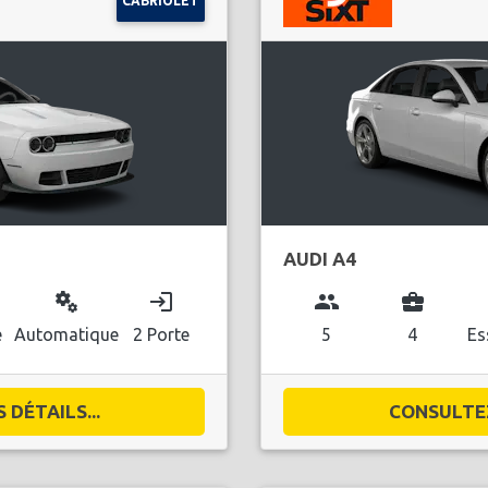
CABRIOLET
AUDI A4
miscellaneous_services
login
group
business_center
l
e
Automatique
2 Porte
5
4
Es
DÉTAILS...
CONSULTEZ