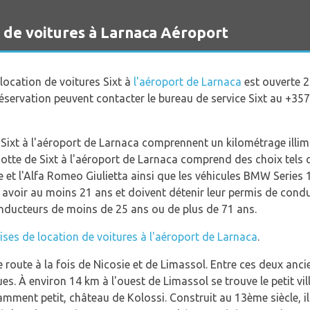
n de voitures à Larnaca Aéroport
a location de voitures Sixt à
l'aéroport de Larnaca
est ouverte 2
réservation peuvent contacter le bureau de service Sixt au +35
 Sixt à l'aéroport de Larnaca comprennent un kilométrage illim
lotte de Sixt à l'aéroport de Larnaca comprend des choix tels q
One et l'Alfa Romeo Giulietta ainsi que les véhicules BMW Series
 avoir au moins 21 ans et doivent détenir leur permis de condu
nducteurs de moins de 25 ans ou de plus de 71 ans.
ises de location de voitures à l'aéroport de Larnaca
.
 route à la fois de Nicosie et de Limassol. Entre ces deux anci
s. À environ 14 km à l'ouest de Limassol se trouve le petit vi
mment petit, château de Kolossi. Construit au 13ème siècle, i