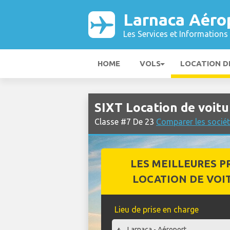
Larnaca Aéro
Les Services et Informations 
HOME
VOLS
LOCATION D
SIXT Location de voit
Classe #7 De 23
Comparer les sociét
LES MEILLEURES P
LOCATION DE VOI
Lieu de prise en charge