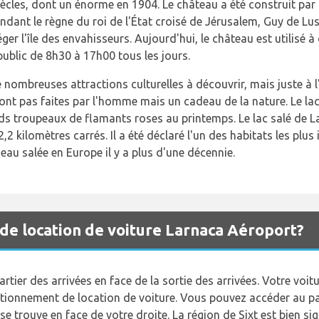
iècles, dont un énorme en 1904. Le château a été construit par 
ndant le règne du roi de l'État croisé de Jérusalem, Guy de Lus
ger l'île des envahisseurs. Aujourd'hui, le château est utilisé à
ublic de 8h30 à 17h00 tous les jours.
e nombreuses attractions culturelles à découvrir, mais juste à l'
ont pas faites par l'homme mais un cadeau de la nature. Le lac
rands troupeaux de flamants roses au printemps. Le lac salé de 
 2,2 kilomètres carrés. Il a été déclaré l'un des habitats les pl
au salée en Europe il y a plus d'une décennie.
 de location de voiture Larnaca Aéroport?
artier des arrivées en face de la sortie des arrivées. Votre voi
tionnement de location de voiture. Vous pouvez accéder au pa
se trouve en face de votre droite. La région de Sixt est bien si