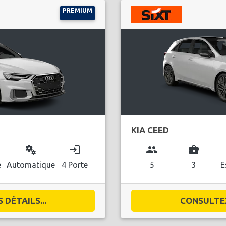
PREMIUM
KIA CEED
miscellaneous_services
login
group
business_center
e
Automatique
4 Porte
5
3
E
DÉTAILS...
CONSULTEZ