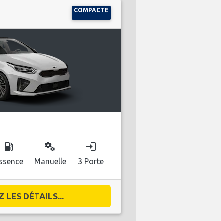
COMPACTE
local_gas_station
miscellaneous_services
login
ssence
Manuelle
3 Porte
 LES DÉTAILS...