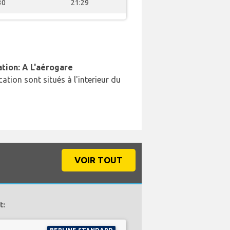
30
21:29
ation: A L'aérogare
cation sont situés à l'interieur du
VOIR TOUT
t: