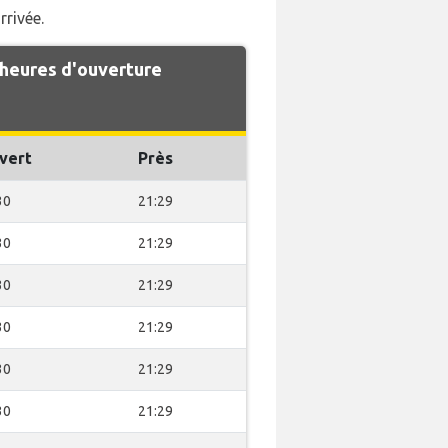
rrivée.
 heures d'ouverture
vert
Près
30
21:29
30
21:29
30
21:29
30
21:29
30
21:29
30
21:29