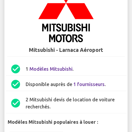
Mitsubishi - Larnaca Aéroport
check_circle
1
Modèles Mitsubishi
.
check_circle
Disponible auprès de
1 fournisseurs
.
2 Mitsubishi devis de location de voiture
check_circle
recherchés.
Modèles Mitsubishi populaires à louer :