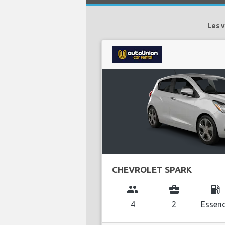
Les v
CHEVROLET SPARK
group
business_center
local_gas_station
4
2
Essen