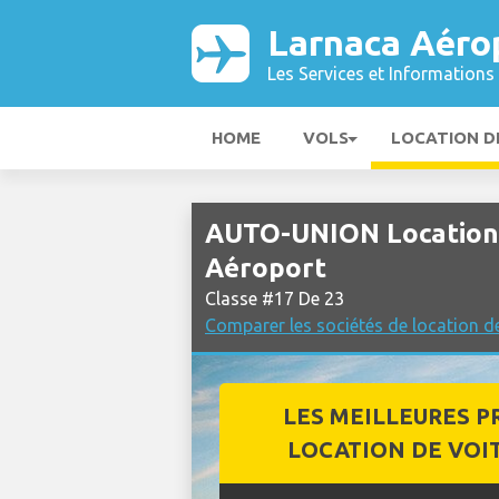
Larnaca Aéro
Les Services et Informations 
HOME
VOLS
LOCATION D
AUTO-UNION Location 
Aéroport
Classe #17 De 23
Comparer les sociétés de location d
LES MEILLEURES P
LOCATION DE VOI