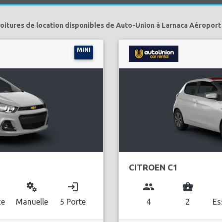
oitures de location disponibles de Auto-Union à Larnaca Aéroport
MINI
CITROEN C1
miscellaneous_services
login
group
business_center
l
ce
Manuelle
5 Porte
4
2
Es