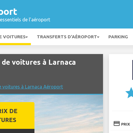
port
essentiels de l’aéroport
E VOITURES
TRANSFERTS D'AÉROPORT
PARKING
de voitures à Larnaca
e voitures à Larnaca Aéroport
st
RIX DE
TURES
credit_card
PRIX