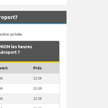
roport?
otre arrivée.
NION les heures
Aéroport ?
vert
Près
00
22:59
00
22:59
00
22:59