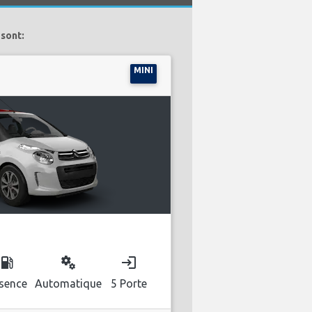
 sont:
MINI
ocal_gas_station
miscellaneous_services
login
sence
Automatique
5 Porte