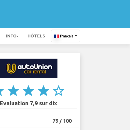
INFO
HÔTELS
français
ar
star
star
star
star_border
Evaluation 7,9 sur dix
79 / 100