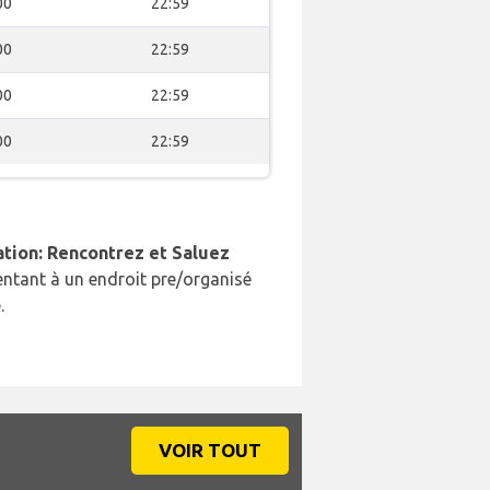
00
22:59
00
22:59
00
22:59
00
22:59
ation: Rencontrez et Saluez
ntant à un endroit pre/organisé
.
VOIR TOUT