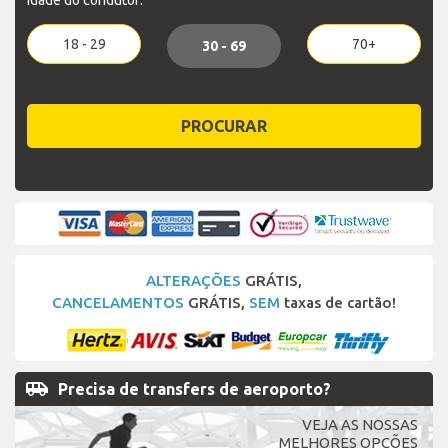
Idade do condutor:
18 - 29
70+
30 - 69
PROCURAR
ALTERAÇÕES
GRÁTIS,
CANCELAMENTOS
GRÁTIS,
SEM
taxas de cartão!
airport_shuttle
Precisa de transfers de aeroporto?
VEJA AS NOSSAS
MELHORES OPÇÕES