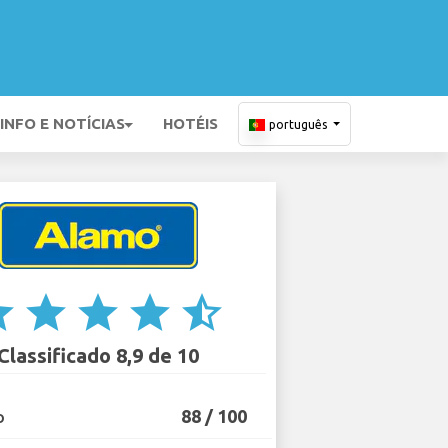
INFO E NOTÍCIAS
HOTÉIS
português
ar
star
star
star
star_half
Classificado 8,9 de 10
88 / 100
O