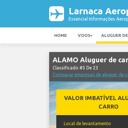
Larnaca Aero
Essencial Informações Aerop
HOME
VOOS
ALUGUER D
ALAMO Aluguer de car
Classificado #5 De 23
Comparar empresas de aluguer de c
VALOR IMBATÍVEL AL
CARRO
Local de levantamento