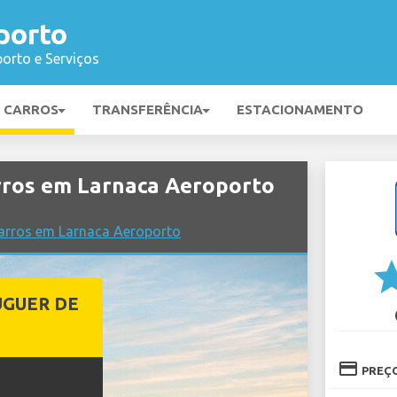
porto
orto e Serviços
E CARROS
TRANSFERÊNCIA
ESTACIONAMENTO
ros em Larnaca Aeroporto
arros em Larnaca Aeroporto
st
UGUER DE
credit_card
PREÇ