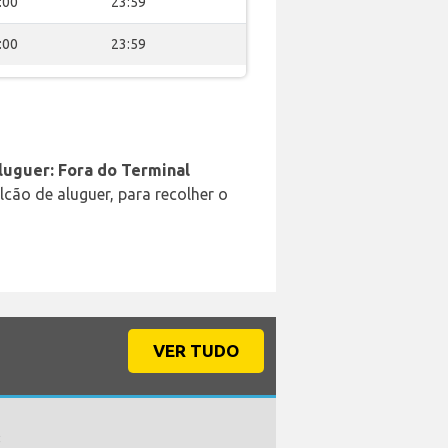
:00
23:59
:00
23:59
luguer: Fora do Terminal
cão de aluguer, para recolher o
VER TUDO
: