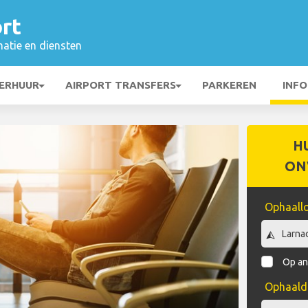
rt
matie en diensten
ERHUUR
AIRPORT TRANSFERS
PARKEREN
INFO
H
ON
Ophaallo
Op an
Ophaal