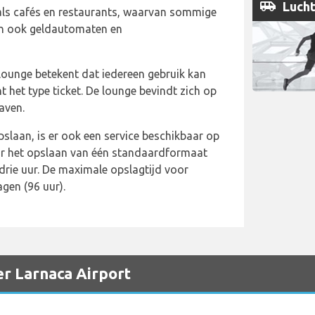
airport_shuttle
Lucht
enals cafés en restaurants, waarvan sommige
ijn ook geldautomaten en
lounge betekent dat iedereen gebruik kan
t het type ticket. De lounge bevindt zich op
aven.
slaan, is er ook een service beschikbaar op
oor het opslaan van één standaardformaat
ie uur. De maximale opslagtijd voor
gen (96 uur).
er Larnaca Airport