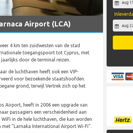
Inlever
arnaca Airport (LCA)
eveer 4 km ten zuidwesten van de stad
ternationale toegangspoort tot Cyprus, met
jaarlijks door de terminal reizen.
maar de luchthaven heeft ook een VIP-
serveerd voor bezoekende staatshoofden.
gane grond, terwijl Vertrek zich op het
s Airport, heeft in 2006 een upgrade van
haar passagiers een verscheidenheid aan
tis WiFi in de hele luchthaven, die kan worden
 met "Larnaka International Airport Wi-Fi".